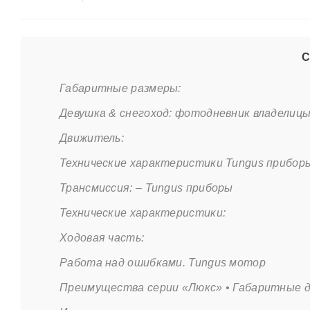
С
Габаритные размеры:
Девушка & снегоход: фотодневник владелиц
Движитель:
Технические характеристики Tungus прибор
Трансмиссия: – Tungus приборы
Технические характеристики:
Ходовая часть:
Работа над ошибками. Tungus мотор
Преимущества серии «Люкс» • Габаритные 