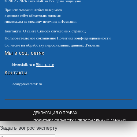
© 2012 -
2026
driverstalk.ru Все права защищены
При использовании любых материалов
с данного сайта обязательно активная
гиперссылка на страницу-источник информации.
Контакты
О сайте
Список служебных страниц
Пользовательское соглашение
Политика конфиденциальности
Согласие на обработку персональных данных
Реклама
Мы в соц. сетях
driverstalk.ru в
ВКонтакте
Контакты
adm@driverstalk.ru
ДЕКЛАРАЦИЯ О ПРАВАХ
ПОЛИТИКА ОБРАБОТКИ ПЕРСОНАЛЬНЫХ ДАННЫХ
Задать вопрос эксперту
ПРАВООБЛАДАТЕЛЯМ