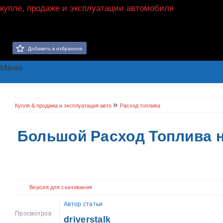
Добавить в избранное
Меню
»
Купля & продажа и эксплуатация авто
Расход топлива
Большой Расход Топлива н
Версия для скачивания
Автор статьи
Просмотров
driverstalk