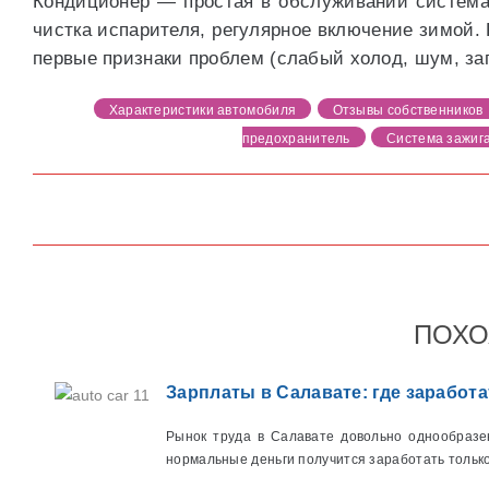
Кондиционер — простая в обслуживании система, 
чистка испарителя, регулярное включение зимой.
первые признаки проблем (слабый холод, шум, запа
Характеристики автомобиля
Отзывы собственников
предохранитель
Система зажиг
ПОХО
Зарплаты в Салавате: где заработа
Рынок труда в Салавате довольно однообразе
нормальные деньги получится заработать только 