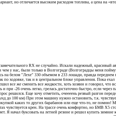
ариант, но отличается высоким расходом топлива, а цена на «вт
 замечательного RX не случайно. Искали надежный, красивый а
 чем у нас, были только в Волгограде (Волгоградцы меня поймут)
ь на белом "Лехе" 330 объемом в 233 лошади, правда переднем п
к по ходовке, так и в центральном блоке управления. Пока ехал
ешил все же сменить все жидкости, хоть хозяин и говорил, что в
ь и при -26 очень легко, грелась достаточно быстро, если через
рос решился. Еще хочу отметить, очеееень резвый разгон передн
кунд до 100 км) При этом машину нужно остановить, т.к. чувству
купкой каких то других барабанов или еще что-то, не помню! Ма
тах чувствуется крен. На трассе очень комфортно, но БМВ Х5 сто
мет. Я начал буксовать на летней резине и решил купить зимние 