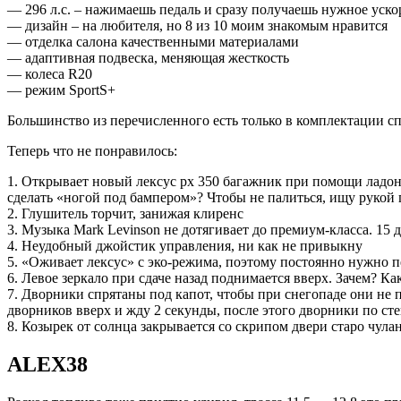
— 296 л.с. – нажимаешь педаль и сразу получаешь нужное уско
— дизайн – на любителя, но 8 из 10 моим знакомым нравится
— отделка салона качественными материалами
— адаптивная подвеска, меняющая жесткость
— колеса R20
— режим SportS+
Большинство из перечисленного есть только в комплектации спо
Теперь что не понравилось:
1. Открывает новый лексус рх 350 багажник при помощи ладони
сделать «ногой под бампером»? Чтобы не палиться, ищу рукой
2. Глушитель торчит, занижая клиренс
3. Музыка Mark Levinson не дотягивает до премиум-класса. 15 д
4. Неудобный джойстик управления, ни как не привыкну
5. «Оживает лексус» с эко-режима, поэтому постоянно нужно п
6. Левое зеркало при сдаче назад поднимается вверх. Зачем? Ка
7. Дворники спрятаны под капот, чтобы при снегопаде они не 
дворников вверх и жду 2 секунды, после этого дворники по ст
8. Козырек от солнца закрывается со скрипом двери старо чулан
ALEX38