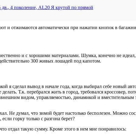
 дв., 4 поколение, AL20 Я крутой по прямой
дают и отжимаются автоматически при нажатии кнопок в багажни
ественно и с хорошими материалами. Шумка, конечно не идеал,
 действительно 300 живых лошадей под капотом.
акой я сделал вывод в начале года, когда выбирал себе новый а
 делать. Т.к. перебрался жить в город, требовался кроссовер, 
ие внешним видом, управляемостью, динамикой и вместительным 
ехал. Не думал, что зимой будет настолько бесполезен. Можно с
, если горку только с разгона берет?
а что отдал такую сумму. Кроме этого в нем мне понравилось: