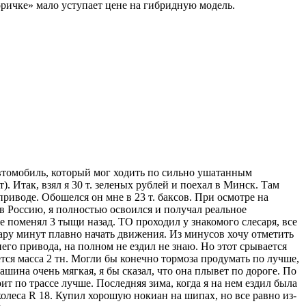
оричке» мало уступает цене на гибридную модель.
втомобиль, который мог ходить по сильно ушатанным
. Итак, взял я 30 т. зеленых рублей и поехал в Минск. Там
риводе. Обошелся он мне в 23 т. баксов. При осмотре на
 в Россию, я полностью освоился и получал реальное
се поменял 3 тыщи назад. ТО проходил у знакомого слесаря, все
 пару минут плавно начать движения. Из минусов хочу отметить
его привода, на полном не ездил не знаю. Но этот срывается
ется масса 2 тн. Могли бы конечно тормоза продумать по лучше,
шина очень мягкая, я бы сказал, что она плывет по дороге. По
ит по трассе лучше. Последняя зима, когда я на нем ездил была
колеса R 18. Купил хорошую нокиан на шипах, но все равно из-