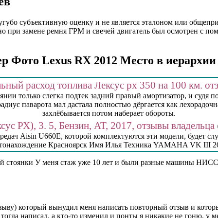
ев
сугубо субъективную оценку и не является эталоном или общепр
но при замене ремня ГРМ и свечей двигатель был осмотрен с по
ер Фото Lexus RX 2012 Место в иерархии
ьный расход топлива Лексус рх 350 на 100 км. о
оянии только слегка подтек задний правый амортизатор, и судя п
адиус паварота мал дастала полностью дёргается как лехорадочна
захлёбывается потом наберает обороты.
сус РХ), 3. 5, Бензин, АТ, 2017, отзывы владельца
ередач Aisin U660E, которой комплектуются эти модели, будет сл
стонахождение Красноярск Имя Илья Техника YAMAHA VK III 2
крытой стоянки У меня стаж уже 10 лет и были разные машины
ву) который вынудил меня написать повторный отзыв и который
тогда написал, а кто-то изменил и понты я никакие не гоню, у ме