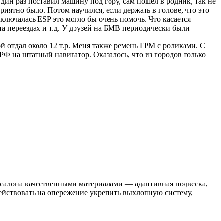
 Один раз поставил машину под гору, сам пошел в родник, так не
риятно было. Потом научился, если держать в голове, что это
тключалась ESP это могло бы очень помочь. Что касается
а переездах и т.д. У друзей на БМВ периодически были
ой отдал около 12 т.р. Меня также ремень ГРМ с роликами. С
й РФ на штатный навигатор. Оказалось, что из городов только
 салона качественными материалами — адаптивная подвеска,
действовать на опережение укрепить выхлопную систему,