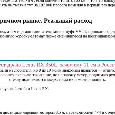
ри езде 110-140 км ч , если конечно топить 160 км ч, то в 15-н
ять 86 тысяч,а тут За 187 000 пробега поменял в первый раз пе
оричном рынке. Реальный расход
ка, а там и ремонт двигателя замена муфт VVT-i, приводного р
зонную коробку-автомат позже сменившуюся на шестидиапазонн
ест-драйв Lexus RX 350L: зачем ему 11 см в Росси
зайн на любителя, но 8 из 10 моим знакомым нравится — отделк
овчился включаю зажигание, но не завожу мотор, поднимаю ручк
стеклу поднимаются вверх, тогда их и можно поднять.
к рулевой стойки Lexus RX.
 шестицилиндровым мотором 3,5 л, с трансмиссией 4×4 и с элект