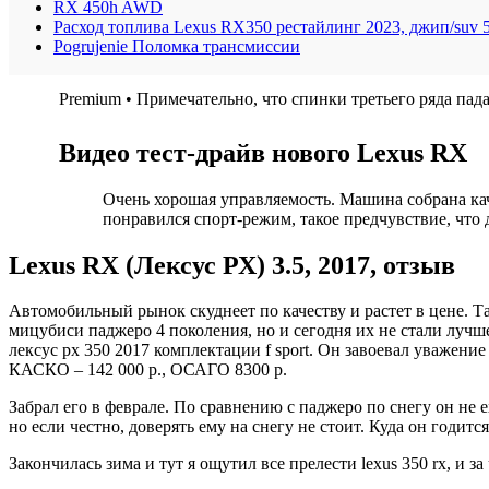
RX 450h AWD
Расход топлива Lexus RX350 рестайлинг 2023, джип/suv 5
Pogrujenie Поломка трансмиссии
Premium • Примечательно, что спинки третьего ряда па
Видео тест-драйв нового Lexus RX
Очень хорошая управляемость. Машина собрана кач
понравился спорт-режим, такое предчувствие, что
Lexus RX (Лексус РХ) 3.5, 2017, отзыв
Автомобильный рынок скуднеет по качеству и растет в цене. Т
мицубиси паджеро 4 поколения, но и сегодня их не стали лучше
лексус рх 350 2017 комплектации f sport. Он завоевал уважен
КАСКО – 142 000 р., ОСАГО 8300 р.
Забрал его в феврале. По сравнению с паджеро по снегу он не 
но если честно, доверять ему на снегу не стоит. Куда он годится
Закончилась зима и тут я ощутил все прелести lexus 350 rx, и з