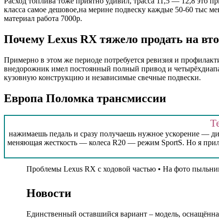
Расход топлива тоже приятно удивил, трасса 11,5 — 12,8 это п
класса самое дешовое,на мерине подвеску каждые 50-60 тыс мен
материал работа 7000р.
Почему Lexus RX тяжело продать на вт
Примерно в этом же периоде потребуется ревизия и профилакти
внедорожник имел постоянный полный привод и четырёхдиапа
кузовную конструкцию и независимые свечные подвески.
Европа Поломка трансмиссии
Т
нажимаешь педаль и сразу получаешь нужное ускорение — ди
меняющая жесткость — колеса R20 — режим SportS. Но я прил
Проблемы Lexus RX с ходовой частью • На фото пыльни
Новости
Единственный оставшийся вариант – модель, оснащённая