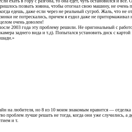
ли ехать в гору с разгона, то она едет, чуть остановился и все.
Пришлось позвать зояина, чтобы отогнал свою машину, не очень п
огда едешь, даже если через не реальный сугроб. Жаль, что не о
инки не потрескались, причем я ездил даже не притормаживал н
целом очень доволен!
, после 2003 года эту проблему решили. Не оригинальный с работ
, камера заднего вида и т.д). Попытался установить диск с карто
ошади.»
йн на любителя, но 8 из 10 моим знакомым нравится — отделка
о проблем лучше решать не тогда, когда они уже случились, а 
ием и т.