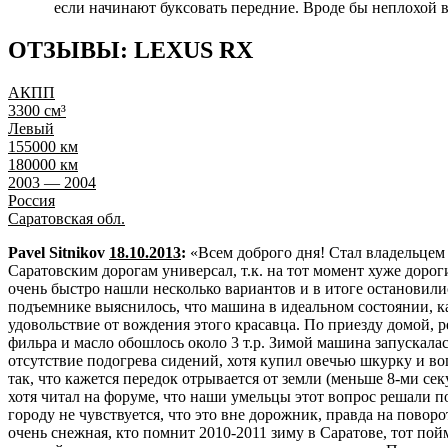
если начинают буксовать передние. Вроде бы неплохой в
ОТЗЫВЫ: LEXUS
RX
АКПП
3300 см³
Левый
155000 км
180000 км
2003 — 2004
Россия
Саратовская обл.
Pavel Sitnikov
18.10.2013
:
«Всем доброго дня! Стал владельцем
Саратовским дорогам универсал, т.к. на тот момент хуже дороги
очень быстро нашли несколько вариантов и в итоге остановилис
подъемнике выяснилось, что машина в идеальном состоянии, ка
удовольствие от вождения этого красавца. По приезду домой, р
фильра и масло обошлось около 3 т.р. Зимой машина запускалас
отсутствие подогрева сидений, хотя купил овечью шкурку и воп
так, что кажется передок отрывается от земли (меньше 8-ми се
хотя читал на форуме, что наши умельцы этот вопрос решали по
городу не чувствуется, что это вне дорожник, правда на поворо
очень снежная, кто помнит 2010-2011 зиму в Саратове, тот пой