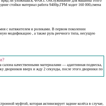
ашку вряд ли уложишься, ФАКТ. Обслуживание для машины этого
редние стойки материал работа 9400р,ГРМ ходит 160 000,смена
емня с натяжителем и роликами. В первом поколении
ую модификацию , а также руль реечного типа, несущую
и?
а салона качественными материалами — адаптивная подвеска,
у дворников вверх и жду 2 секунды, после этого дворники по
ронной муфтой, которая активизирует задние колёса в случае,