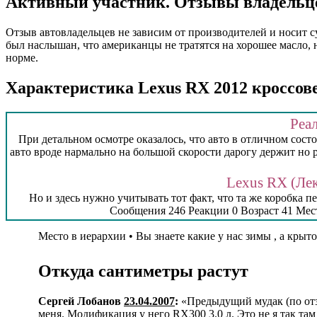
Активный участник. Отзывы владельц
Отзыв автовладельцев не зависим от производителей и носит 
был наслышан, что американцы не тратятся на хорошее масло, 
норме.
Характеристика Lexus RX 2012 кроссов
Реал
При детальном осмотре оказалось, что авто в отличном сост
авто вроде нармально на большой скорости дарогу держит но р
Lexus RX (Лек
Но и здесь нужно учитывать тот факт, что та же коробка п
Сообщения 246 Реакции 0 Возраст 41 Ме
Место в иерархии • Вы знаете какие у нас зимы , а 
Откуда сантиметры растут
Сергей Лобанов
23.04.2007
:
«Предыдущий мудак (по отзы
меня. Модификация у него RX300 3.0 л. Это не я так там 