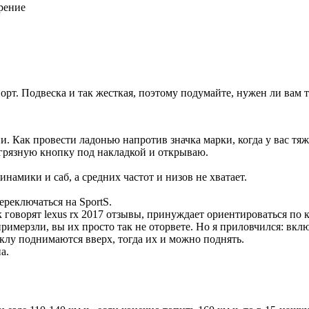
рение
рт. Подвеска и так жесткая, поэтому подумайте, нужен ли вам т
. Как провести ладонью напротив значка марки, когда у вас тяж
 грязную кнопку под накладкой и открываю.
инамики и саб, а средних частот и низов не хватает.
ереключаться на SportS.
к говорят lexus rx 2017 отзывы, принуждает ориентироваться по к
примерзли, вы их просто так не оторвете. Но я приловчился: вк
еклу поднимаются вверх, тогда их и можно поднять.
а.