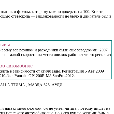
изнанным фактом, которому можно доверять на 100. Кстати,
мощью стетаскопа — зашлакованости не было и двигатель был в
тзывы
о всему все резинки и расходники были еще заводскими. 2007
я на малой скорости на мести движок работает чисто реско газ
 об автомобиле
ужить в зависимости от стиля езды. Регистрация 5 Авг 2009
010-был Yamaha GP1200R M8 SnoPro-2012.
 НИССАН АЛТИМА , МАЗДА 626, АУДИ.
 назвал меня клоуном, он не умеет читать, поэтому пишет на
ня нет такого автомобиля еще, но я его куплю когда-нибудь, а