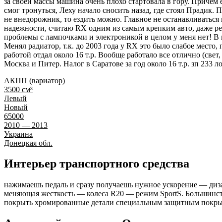
за своей массы машина очень плохо стартовала в гору. Причем ес
смог тронуться, Леху начало сносить назад, где стоял Прадик. 
не внедорожник, то ездить можно. Главное не останавливаться к
надежности, считаю RX одним из самым крепким авто, даже рез
проблемы с лампочками и электроникой в целом у меня нет! В 
Менял радиатор, т.к. до 2003 года у RX это было слабое место
работой отдал около 16 т.р. Вообще работало все отлично (свет
Москва и Питер. Налог в Саратове за год около 16 т.р. зп 233 л
АКПП (вариатор)
3500 см³
Левый
Новый
65000
2010 — 2013
Украина
Донецкая обл.
Интерьер транспортного средства
нажимаешь педаль и сразу получаешь нужное ускорение — диза
меняющая жесткость — колеса R20 — режим SportS. Большинств
покрыть хромированные детали специальным защитным покрыт