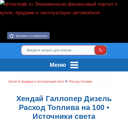
Добавить в избранное
Меню
»
Купля & продажа и эксплуатация авто
Расход топлива
Хендай Галлопер Дизель
Расход Топлива на 100 •
Источники света