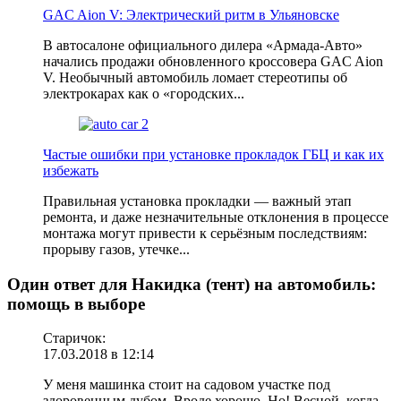
GAC Aion V: Электрический ритм в Ульяновске
В автосалоне официального дилера «Армада-Авто»
начались продажи обновленного кроссовера GAC Aion
V. Необычный автомобиль ломает стереотипы об
электрокарах как о «городских...
Частые ошибки при установке прокладок ГБЦ и как их
избежать
Правильная установка прокладки — важный этап
ремонта, и даже незначительные отклонения в процессе
монтажа могут привести к серьёзным последствиям:
прорыву газов, утечке...
Один ответ для Накидка (тент) на автомобиль:
помощь в выборе
Старичок:
17.03.2018 в 12:14
У меня машинка стоит на садовом участке под
здоровенным дубом. Вроде хорошо. Но! Весной, когда