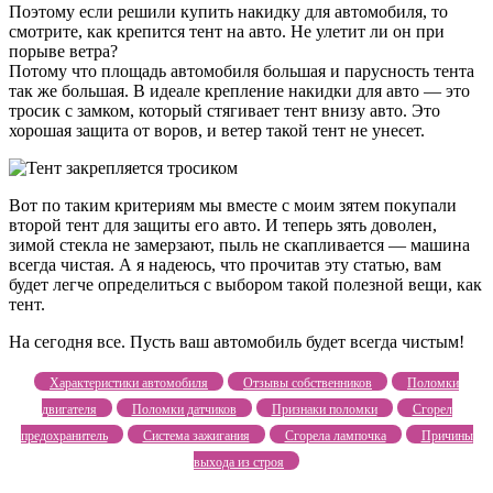
Поэтому если решили купить накидку для автомобиля, то
смотрите, как крепится тент на авто. Не улетит ли он при
порыве ветра?
Потому что площадь автомобиля большая и парусность тента
так же большая. В идеале крепление накидки для авто — это
тросик с замком, который стягивает тент внизу авто. Это
хорошая защита от воров, и ветер такой тент не унесет.
Вот по таким критериям мы вместе с моим зятем покупали
второй тент для защиты его авто. И теперь зять доволен,
зимой стекла не замерзают, пыль не скапливается — машина
всегда чистая. А я надеюсь, что прочитав эту статью, вам
будет легче определиться с выбором такой полезной вещи, как
тент.
На сегодня все. Пусть ваш автомобиль будет всегда чистым!
Характеристики автомобиля
Отзывы собственников
Поломки
двигателя
Поломки датчиков
Признаки поломки
Сгорел
предохранитель
Система зажигания
Сгорела лампочка
Причины
выхода из строя