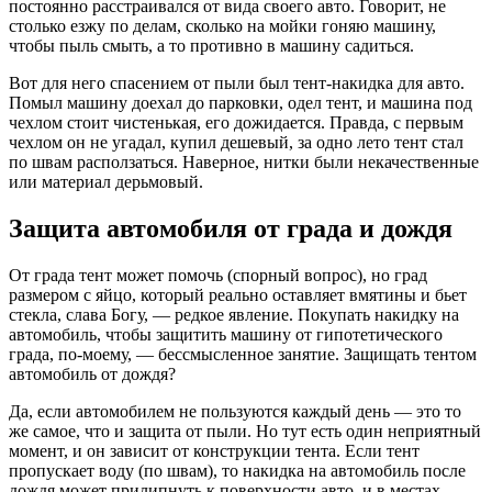
постоянно расстраивался от вида своего авто. Говорит, не
столько езжу по делам, сколько на мойки гоняю машину,
чтобы пыль смыть, а то противно в машину садиться.
Вот для него спасением от пыли был тент-накидка для авто.
Помыл машину доехал до парковки, одел тент, и машина под
чехлом стоит чистенькая, его дожидается. Правда, с первым
чехлом он не угадал, купил дешевый, за одно лето тент стал
по швам расползаться. Наверное, нитки были некачественные
или материал дерьмовый.
Защита автомобиля от града и дождя
От града тент может помочь (спорный вопрос), но град
размером с яйцо, который реально оставляет вмятины и бьет
стекла, слава Богу, — редкое явление. Покупать накидку на
автомобиль, чтобы защитить машину от гипотетического
града, по-моему, — бессмысленное занятие. Защищать тентом
автомобиль от дождя?
Да, если автомобилем не пользуются каждый день — это то
же самое, что и защита от пыли. Но тут есть один неприятный
момент, и он зависит от конструкции тента. Если тент
пропускает воду (по швам), то накидка на автомобиль после
дождя может прилипнуть к поверхности авто, и в местах