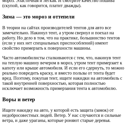
мороз. Эластичная и легкая. И смотрите качество пошива
(скупой, как говорится, платит дважды).
Зима — это мороз и оттепели
В теории на сайтах производителей тентов для авто все
замечательно. Накинул тент, а утром свернул и поехал на
работу. Но дело в том, что на практике, большинство тентов
(если у них нет специальных приспособлений) имеют
свойство примерзать к поверхности машины.
Часто автомобилисты сталкиваются с тем, что, накинув тент
на теплую машину вечером в мороз, утром тент примерзает к
капоту или крыше автомобиля. И если его сдернуть, то можно
реально повредить краску, и вместо пользы от тента будет
вред. Поэтому, покупая тент, ищите накидки на автомобиль с
такой внутренней поверхностью, которая полностью
исключает возможность примерзания тента к автомобилю.
Воры и ветер
Ищите накидку на авто, у которой есть защита (замок) от
недобросовестных людей. Ветер. У нас случаются и сильные
ветра, и даже ураганы, которые роняют старые деревья.