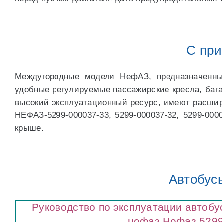
С при
Междугородные модели НефАЗ, предназначенны
удобные регулируемые пассажирские кресла, бага
высокий эксплуатационный ресурс, имеют расши
НЕФАЗ-5299-000037-33, 5299-000037-32, 5299-000
крыше.
Автобусы
Руководство по эксплуатации автобу
нефаз Нефаз 5299