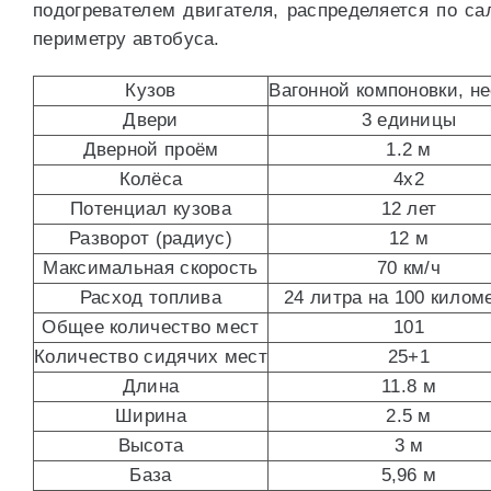
подогревателем двигателя, распределяется по с
периметру автобуса.
Кузов
Вагонной компоновки, н
Двери
3 единицы
Дверной проём
1.2 м
Колёса
4х2
Потенциал кузова
12 лет
Разворот (радиус)
12 м
Максимальная скорость
70 км/ч
Расход топлива
24 литра на 100 килом
Общее количество мест
101
Количество сидячих мест
25+1
Длина
11.8 м
Ширина
2.5 м
Высота
3 м
База
5,96 м