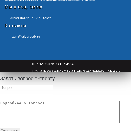
Мы в соц. сетях
driverstalk.ru в
ВКонтакте
Контакты
adm@driverstalk.ru
ДЕКЛАРАЦИЯ О ПРАВАХ
ПОЛИТИКА ОБРАБОТКИ ПЕРСОНАЛЬНЫХ ДАННЫХ
Задать вопрос эксперту
ПРАВООБЛАДАТЕЛЯМ