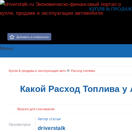
Добавить в избранное
Меню
»
Купля & продажа и эксплуатация авто
Расход топлива
Какой Расход Топлива у 
Версия для скачивания
Автор статьи
Просмотров
driverstalk