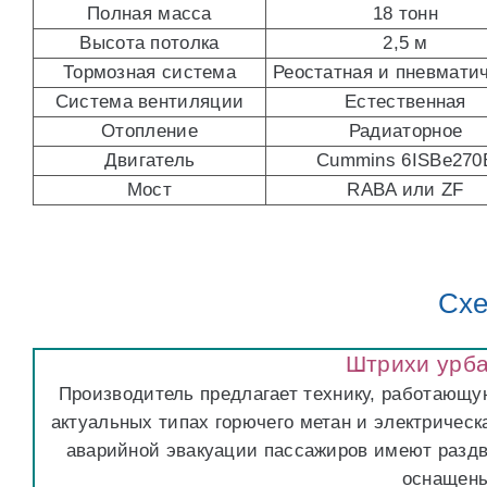
Полная масса
18 тонн
Высота потолка
2,5 м
Тормозная система
Реостатная и пневмати
Система вентиляции
Естественная
Отопление
Радиаторное
Двигатель
Cummins 6ISBe270
Мост
RABA или ZF
Схе
Штрихи урб
Производитель предлагает технику, работающу
актуальных типах горючего метан и электрическ
аварийной эвакуации пассажиров имеют раздви
оснащены