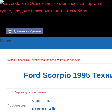
Добавить в избранное
Меню
»
Купля & продажа и эксплуатация авто
Расход топлива
Ford Scorpio 1995 Тех
Версия для скачивания
Автор статьи
Просмотров
driverstalk