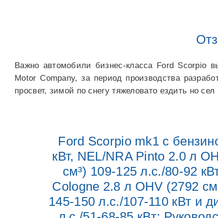
Отз
Важно автомобили бизнес-класса Ford Scorpio в
Motor Company, за период производства разрабо
просвет, зимой по снегу тяжеловато ездить но сел 
Ford Scorpio mk1 с бензин
кВт, NEL/NRA Pinto 2.0 л O
см³) 109-125 л.с./80-92 к
Cologne 2.8 л OHV (2792 см
145-150 л.с./107-110 кВт и
л.с./51-68-85 кВт; Руково