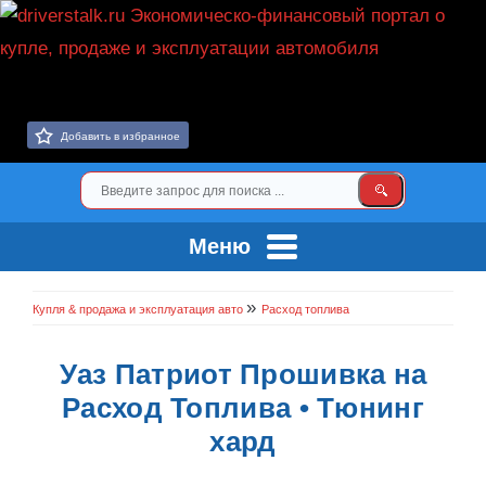
Добавить в избранное
Меню
»
Купля & продажа и эксплуатация авто
Расход топлива
Уаз Патриот Прошивка на
Расход Топлива • Тюнинг
хард