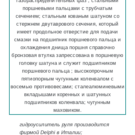
газораспределительных фаз ; стальными
поршневыми пальцами с трубчатым
сечением; стальным кованым шатуном со
стержнем двутаврового сечения, который
имеет продольное отверстие для подачи
смазки на подшипник поршневого пальца и
охлаждения днища поршня справочно
бронзовая втулка запрессована в поршневую
головку шатуна и служит подшипником
поршневого пальца ; высокопрочным
пятиопорным чугунным коленвалом с
восемью противовесами; сталеалюминевыми
вкладышами коренных и шатунных
подшипников коленвала; чугунным
маховиком.
гидроусилитель руля производится
фирмой Delphi в Италии;