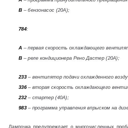
B
– бензонасос (20А);
784
:
A
– первая скорость охлаждающего вентилят
B
– реле кондиционера Рено Дастер (20А);
233
– вентилятор подачи охлажденного возду
336
– вторая скорость охлаждающего вентил
232
– стартер (40А);
983
– программа управления впрыском на диз
Лампочка предупреждает о многочисленных пробл