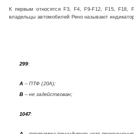
К первым относятся F3, F4, F9-F12, F15, F18, F
владельцы автомобилей Рено называют индикатор
299
:
A
– ПТФ (20А);
B
– не задействован;
1047
:
A
– программа принудительного прекращения 