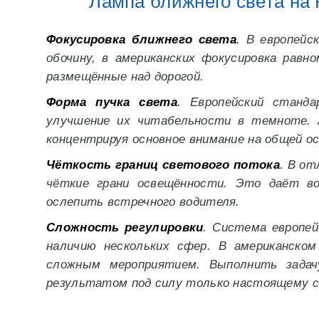
Лампа ближнего света на 
Фокусировка ближнего света
. В европейс
обочину, в американских фокусировка равн
размещённые над дорогой.
Форма пучка света
. Европейский станда
улучшение их читабельности в темноте. 
концентрируя основное внимание на общей о
Чёткость границ светового потока
. В о
чёткие грани освещённости. Это даёт в
ослепить встречного водителя.
Сложность регулировки
. Система европей
наличию нескольких сфер. В американско
сложным мероприятием. Выполнить задач
результатом под силу только настоящему с