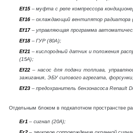
Ef15
– муфта с реле компрессора кондиционер
Ef16
– охлаждающий вентилятор радиатора (
Ef17
– управляющая программа автоматическ
Ef18
– ГУР (80А);
Ef21
– кислородный датчик и положения распр
(15А);
Ef22
– насос для подачи топлива, управля
зажигания, ЭБУ силового агрегата, форсунки
Ef23
– предохранитель бензонасоса Renault Du
Отдельным блоком в подкапотном пространстве ра
Er1
– сигнал (20А);
Er2
– звуковое сопровождение охранной сигнал