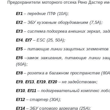
Предохранители моторного отсека Рено Дастер и
Ef1
– передние ПТФ (10А);
Ef2
– ЭБУ кузовным оборудованием (7,5A);
Ef3
– система подогрева внешних зеркал, зад
Ef4
,
Ef7
– ESC (25, 50А);
Ef5
– питающие линии защитных элементов сал
Ef6
–замок зажигания, питающие линии защи
(60А);
Ef8
– розетка в багажном пространстве (80А
Ef9
,
Ef13
,
Ef19
,
Ef20
– не задействован;
Ef10
,
Ef11
– подогревательный комплекс лобо
Ef12
– стартер (30А);
Ef14
– ЭБУ солового агрегата (25А);