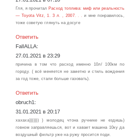
Гля, я прочитал
Расход топлива: миф или реальность
— Toyota Vitz, 1. 3 л. , 2007. . .
и мне понравилось,
тоже советую глянуть на досуге
Ответить
FallALLA:
27.01.2021 в 23:29
причина в том что расход именно 10л/ 100км по
городу. ( всё меняется не заметно и стиль вождения
за год тоже, стали больше газовать).
Ответить
obruch1:
31.01.2021 в 20:17
хахаха))))))) ) молодец чтона ручнике не ездишь)
говном заправляешься, вот и хавает машина 10ку да
воздушный фильтр уже на ружу просится поди.