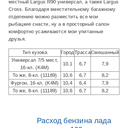
местный Largus R90 универсал, а также Largus
Cross. Благодаря вместительному багажному
отделению можно разместить все мои
рыбацкие снасти, ну а в просторный салон
комфортно усаживаются мои упитанные
друзья.
Тип кузова
Город
Трасса
Смешанный
Универсал 7/5 мест,
10,1
6,7
7,9
16-кл. (K4M)
То же, 8-кл. (11189)
10,6
6,7
8,2
Фургон, 16-кл. (K4M)
10,4
6,4
7,9
То же, 8-кл. (11189)
10,6
6,7
8,2
Расход бензина лада