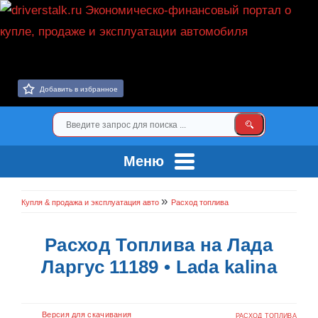
Добавить в избранное
Меню
»
Купля & продажа и эксплуатация авто
Расход топлива
Расход Топлива на Лада
Ларгус 11189 • Lada kalina
Версия для скачивания
РАСХОД ТОПЛИВА