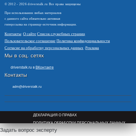
© 2012 -
2026
driverstalk.ru Все права защищены
При использовании любых материалов
с данного сайта обязательно активная
гиперссылка на страницу-источник информации.
Контакты
О сайте
Список служебных страниц
Пользовательское соглашение
Политика конфиденциальности
Согласие на обработку персональных данных
Реклама
Мы в соц. сетях
driverstalk.ru в
ВКонтакте
Контакты
adm@driverstalk.ru
ДЕКЛАРАЦИЯ О ПРАВАХ
ПОЛИТИКА ОБРАБОТКИ ПЕРСОНАЛЬНЫХ ДАННЫХ
Задать вопрос эксперту
ПРАВООБЛАДАТЕЛЯМ