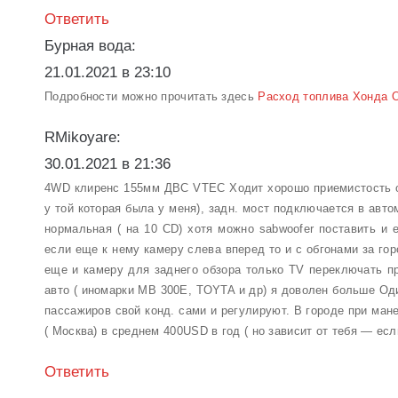
Ответить
Бурная вода:
21.01.2021 в 23:10
Подробности можно прочитать здесь
Расход топлива Хонда Од
RMikoyare:
30.01.2021 в 21:36
4WD клиренс 155мм ДВС VTEC Ходит хорошо приемистость от
у той которая была у меня), задн. мост подключается в авт
нормальная ( на 10 CD) хотя можно sabwoofer поставить и 
если еще к нему камеру слева вперед то и с обгонами за го
еще и камеру для заднего обзора только TV переключать п
авто ( иномарки МВ 300Е, TOYTA и др) я доволен больше Од
пассажиров свой конд. сами и регулируют. В городе при мане
( Москва) в среднем 400USD в год ( но зависит от тебя — есл
Ответить