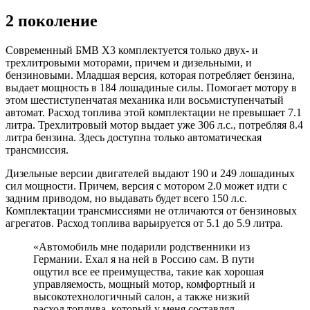
2 поколение
Современный БМВ Х3 комплектуется только двух- и
трехлитровыми моторами, причем и дизельными, и
бензиновыми. Младшая версия, которая потребляет бензина,
выдает мощность в 184 лошадиные силы. Помогает мотору в
этом шестиступенчатая механика или восьмиступенчатый
автомат. Расход топлива этой комплектации не превышает 7.1
литра. Трехлитровый мотор выдает уже 306 л.с., потребляя 8.4
литра бензина. Здесь доступна только автоматическая
трансмиссия.
Дизельные версии двигателей выдают 190 и 249 лошадиных
сил мощности. Причем, версия с мотором 2.0 может идти с
задним приводом, но выдавать будет всего 150 л.с.
Комплектации трансмиссиями не отличаются от бензиновых
агрегатов. Расход топлива варьируется от 5.1 до 5.9 литра.
«Автомобиль мне подарили родственники из
Германии. Ехал я на ней в Россию сам. В пути
ощутил все ее преимущества, такие как хорошая
управляемость, мощный мотор, комфортный и
высокотехнологичный салон, а также низкий
расход топлива, который у меня составлял