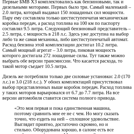
Первые БМВ Х3 комплектовались как бензиновыми, так и
дизельными моторами. Первых было три. Самый маленький –
2.0 литра, который выдавал 150 лошадиных сил мощности.
Пару ему составляла только шестиступенчатая механическая
коробка передач, а расход топлива на 100 км по паспорту
составлял 9.5 литра. Следующий бензиновый представитель –
2.5 литра, с мощность в 218 л.с. Здесь уже доступна на выбор
либо та же самая механика, либо шестиступенчатый автомат.
Расход бензина этой комплектации достигал 10.2 литра.
Самый мощный агрегат – 3.0 литра, пиковая мощность
которого достигала 272 лошадиные силы. Тут также можно
выбрать обе версии трансмиссии. Что касается расхода, то
такой мотор съедает 10.5 литра.
Дизель же потребляли только две силовые установки: 2.0 (170
л.с.) и 3.0 (218 л.с.). У обоих комплектаций присутствовал
выбор представленных выше коробок передач. Расход топлива
у таких моторов варьировался от 6.7 до 7.7 литра. На все
версии автомобиля ставится система полного привода.
«Это моя первая и пока единственная машина,
поэтому сравнить мне ее не с чем. Но могу сказать
точно, что ездить на ней – сплошное удовольствие.
Выглядит приятно, достаточно скромно, но и
стильно. Оборудована хорошо, в салоне есть все