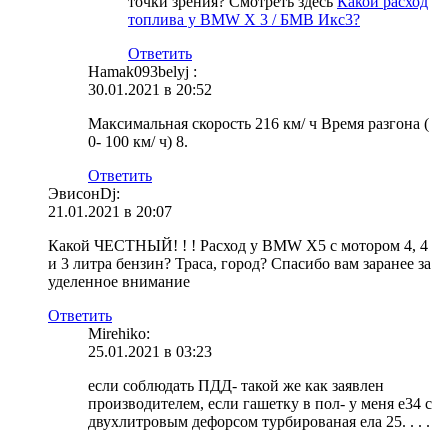
точки зрения? Смотреть здесь
Какой расход
топлива у BMW X 3 / БМВ Икс3?
Ответить
Hamak093belyj :
30.01.2021 в 20:52
Максимальная скорость 216 км/ ч Время разгона (
0- 100 км/ ч) 8.
Ответить
ЭвисонDj:
21.01.2021 в 20:07
Какой ЧЕСТНЫЙ! ! ! Расход у BMW X5 с мотором 4, 4
и 3 литра бензин? Траса, город? Спасибо вам заранее за
уделенное внимание
Ответить
Mirehiko:
25.01.2021 в 03:23
если соблюдать ПДД- такой же как заявлен
производителем, если гашетку в пол- у меня е34 с
двухлитровым дефорсом турбированая ела 25. . . .