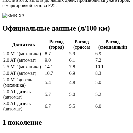
После этого, вплоть до наших дней, производится уже второе,
с маркировкой кузова F25.
Официальные данные (л/100 км)
Расход
Расход
Расход
Двигатель
(город)
(трасса)
(смешанный)
2.0 MT (механика)
8.7
5.9
6.9
2.0 AT (автомат)
9.0
6.1
7.2
2.5 MT (механика)
14.1
7.8
10.1
3.0 AT (автомат)
10.7
6.9
8.3
2.0 MT дизель
5.4
4.8
5.0
(механика)
2.0 AT дизель
5.7
5.0
5.2
(автомат)
3.0 AT дизель
6.7
5.5
6.0
(автомат)
1 поколение