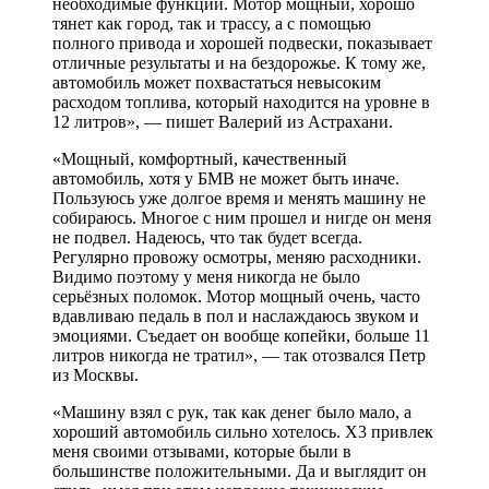
необходимые функции. Мотор мощный, хорошо
тянет как город, так и трассу, а с помощью
полного привода и хорошей подвески, показывает
отличные результаты и на бездорожье. К тому же,
автомобиль может похвастаться невысоким
расходом топлива, который находится на уровне в
12 литров», — пишет Валерий из Астрахани.
«Мощный, комфортный, качественный
автомобиль, хотя у БМВ не может быть иначе.
Пользуюсь уже долгое время и менять машину не
собираюсь. Многое с ним прошел и нигде он меня
не подвел. Надеюсь, что так будет всегда.
Регулярно провожу осмотры, меняю расходники.
Видимо поэтому у меня никогда не было
серьёзных поломок. Мотор мощный очень, часто
вдавливаю педаль в пол и наслаждаюсь звуком и
эмоциями. Съедает он вообще копейки, больше 11
литров никогда не тратил», — так отозвался Петр
из Москвы.
«Машину взял с рук, так как денег было мало, а
хороший автомобиль сильно хотелось. Х3 привлек
меня своими отзывами, которые были в
большинстве положительными. Да и выглядит он