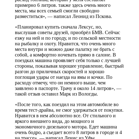
примерно 6 литров. также здесь очень много
места, мы всех семьей смогли свободно
разместиться», — написал Леонид из Пскова.
«Планировал купить сначала Лексус, но,
выслушав советы друзей, приобрёл БМВ. Сейчас
езжу на ней и по городу, и по сельской местности
на рыбалку и охоту. Нравится, что очень много
места внутри и можно даже палатку не брать с
собой, а комфортно ночевать прямо в салоне. В
поездках машина проявляет себя только с лучшей
стороны, показывая хорошее управление, быстрый
разгон до приличных скоростей и хорошо
поглощая удары от наезда на ямы и кочки. По
расходу отмечу, что он немного выше, чем
заявлено в паспорте. Трачу я около 14 литров», —
такой отзыв оставил Марк из Вологды.
«После того, как поездил на этом автомобиле во
время тест-драйва, не смог удержаться от покупки.
Нравится в нем абсолютно все. От стильного и
яркого внешнего вида, до мощного и
экономичного дизельного мотора. Едет машина
очень бодро, а съедает всего 8 литров в городе и 4
на трассе», — написал Денис из Уфы.