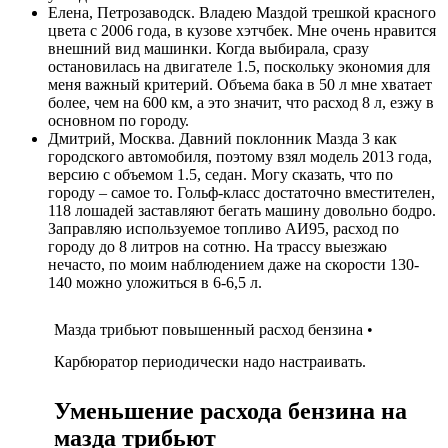
Елена, Петрозаводск. Владею Маздой трешкой красного
цвета с 2006 года, в кузове хэтчбек. Мне очень нравится
внешний вид машинки. Когда выбирала, сразу
остановилась на двигателе 1.5, поскольку экономия для
меня важный критерий. Объема бака в 50 л мне хватает
более, чем на 600 км, а это значит, что расход 8 л, езжу в
основном по городу.
Дмитрий, Москва. Давний поклонник Мазда 3 как
городского автомобиля, поэтому взял модель 2013 года,
версию с объемом 1.5, седан. Могу сказать, что по
городу – самое то. Гольф-класс достаточно вместителен,
118 лошадей заставляют бегать машину довольно бодро.
Заправляю используемое топливо АИ95, расход по
городу до 8 литров на сотню. На трассу выезжаю
нечасто, по моим наблюдением даже на скорости 130-
140 можно уложиться в 6-6,5 л.
Мазда трибьют повышенный расход бензина •
Карбюратор периодически надо настраивать.
Уменьшение расхода бензина на
мазда трибьют