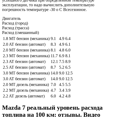
успешного датчика при определенной температуре
эксплуатации, то надо вычислить дополнительную
погрешность температуре -30 о С Всесезонное.
Двигатель
Расход (город)
Расход (трасса)
Расход (смешанный)
1.8 MT бензин (механика)
9.1
4.9
6.4
2.0 AT бензин (автомат)
8.3
4.9
6.1
2.0 MT бензин (механика)
8.1
4.8
6.0
2.3 MT бензин (механика)
11.7
6.9
8.1
2.3 AT бензин (автомат)
12.1
7.5
8.9
2.5 AT бензин (автомат)
8.7
5.2
6.5
3.0 MT бензин (механика)
14.0
9.0
12.5
3.0 AT бензин (автомат)
14.0
9.0
12.5
2.0 MT дизель (механика)
7.0
4.5
5.5
2.2 MT дизель (механика)
4.7
3.4
3.9
2.2 AT дизель (автомат)
6.0
4.2
4.8
Mazda 7 реальный уровень расхода
топлива на 100 км: отзывы. Видео