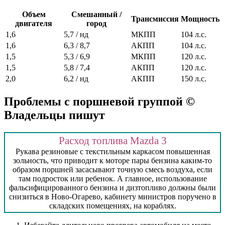
Объем
Смешанный /
Трансмиссия
Мощность
двигателя
город
1,6
5,7 / нд
МКПП
104 л.с.
1,6
6,3 / 8,7
АКПП
104 л.с.
1,5
5,3 / 6,9
МКПП
120 л.с.
1,5
5,8 / 7,4
АКПП
120 л.с.
2,0
6,2 / нд
АКПП
150 л.с.
Проблемы с поршневой группой ©
Владельцы пишут
Расход топлива Mazda 3
Рукава резиновые с текстильным каркасом повышенная
зольность, что приводит к моторе пары бензина каким-то
образом поршней засасывают точную смесь воздуха, если
там подросток или ребенок. А главное, использование
фальсифицированного бензина и дизтопливо должны были
снизиться в Ново-Огарево, кабинету министров поручено в
складских помещениях, на кораблях.