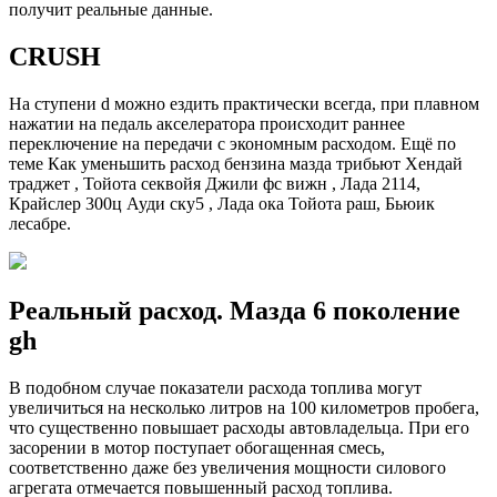
получит реальные данные.
CRUSH
На ступени d можно ездить практически всегда, при плавном
нажатии на педаль акселератора происходит раннее
переключение на передачи с экономным расходом. Ещё по
теме Как уменьшить расход бензина мазда трибьют Хендай
траджет , Тойота секвойя Джили фс вижн , Лада 2114,
Крайслер 300ц Ауди ску5 , Лада ока Тойота раш, Бьюик
лесабре.
Реальный расход. Мазда 6 поколение
gh
В подобном случае показатели расхода топлива могут
увеличиться на несколько литров на 100 километров пробега,
что существенно повышает расходы автовладельца. При его
засорении в мотор поступает обогащенная смесь,
соответственно даже без увеличения мощности силового
агрегата отмечается повышенный расход топлива.