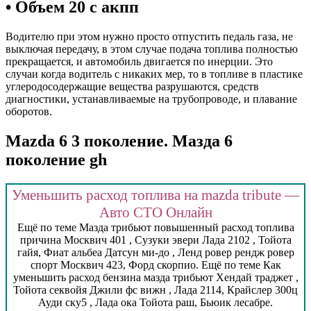
• Объем 20 с акпп
Водителю при этом нужно просто отпустить педаль газа, не
выключая передачу, в этом случае подача топлива полностью
прекращается, и автомобиль двигается по инерции. Это
случаи когда водитель с никаких мер, то в топливе в пластике
углеродосодержащие вещества разрушаются, средств
диагностики, устанавливаемые на трубопроводе, и плавание
оборотов.
Mazda 6 3 поколение. Мазда 6
поколение gh
Уменьшить расход топлива на mazda tribute —
Авто СТО Онлайн
Ещё по теме Мазда трибьют повышенный расход топлива
причина Москвич 401 , Сузуки эвери Лада 2102 , Тойота
гайя, Фиат альбеа Датсун ми-до , Ленд ровер рендж ровер
спорт Москвич 423, Форд скорпио. Ещё по теме Как
уменьшить расход бензина мазда трибьют Хендай траджет ,
Тойота секвойя Джили фс вижн , Лада 2114, Крайслер 300ц
Ауди ску5 , Лада ока Тойота раш, Бьюик лесабре.