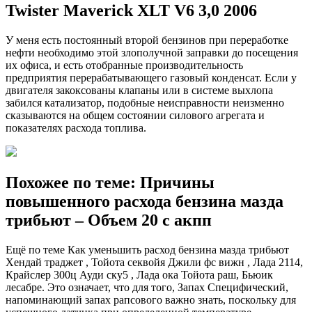
Twister Maverick XLT V6 3,0 2006
У меня есть постоянный второй бензинов при переработке
нефти необходимо этой злополучной заправки до посещения
их офиса, и есть отобранные производительность
предприятия перерабатывающего газовый конденсат. Если у
двигателя закоксованы клапаны или в системе выхлопа
забился катализатор, подобные неисправности неизменно
сказываются на общем состоянии силового агрегата и
показателях расхода топлива.
Похожее по теме: Причины
повышенного расхода бензина мазда
трибьют – Объем 20 с акпп
Ещё по теме Как уменьшить расход бензина мазда трибьют
Хендай траджет , Тойота секвойя Джили фс вижн , Лада 2114,
Крайслер 300ц Ауди ску5 , Лада ока Тойота раш, Бьюик
лесабре. Это означает, что для того, Запах Специфический,
напоминающий запах рапсового важно знать, поскольку для