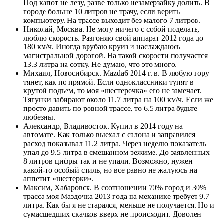
Под капот не лезу, разве только незамерзайку долить. В
городе больше 10 литров не трачу, если верить
компьютеру. На трассе выходит без малого 7 литров.
Николай, Москва. Не могу ничего с собой поделать,
люблю скорость. Разгоняю свой аппарат 2012 года до
180 км/ч. Иногда врубаю круиз и наслаждаюсь
магистральной дорогой. На такой скорости получается
13.3 литра на сотку. Не думаю, что это много.
Михаил, Новосибирск. Mazda6 2014 г. в. В любую гору
тянет, как по прямой. Если одноклассники тупят в
крутой подъем, то моя «шестерочка» его не замечает.
Тягунки забирают около 11.7 литра на 100 км/ч. Если же
просто давить по ровной трассе, то 6.5 литра будьте
любезны.
Александр, Владивосток. Купил в 2014 году на
автомате. Как только выехал с салона и заправился
расход показывал 11.2 литра. Через неделю показатель
упал до 9.5 литра в смешанном режиме. До заявленных
8 литров цифры так и не упали. Возможно, нужен
какой-то особый стиль, но все равно не жалуюсь на
аппетит «шестерки».
Максим, Хабаровск. В соотношении 70% город и 30%
трасса моя Маздочка 2013 года на механике требует 9.7
литра. Как бы я не старался, меньше не получается. Но и
сумасшедших скачков вверх не происходит. Доволен