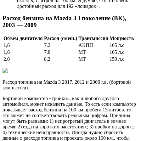
около 8,5 литров на 100 км. Я думаю, что это очень
достойный расход для 192 «лошадок».
Расход бензина на Mazda 3 I поколение (BK),
2003 — 2009
Объем двигателя
Расход (смеш.)
Трансмиссия
Мощность
1,6
7,2
АКПП
105 л.с.
1,6
7,8
МТ
105 л.с.
2,0
8,2
МТ
150 л.с.
Расход топлива на Mazda 3 2017, 2012 и 2006 г.в. (бортовой
компьютер)
Бортовой компьютер «тройки», как и любого другого
автомобиля, может искажать данные. То есть если компьютер
показывает расход бензина на 100 км пробега 15 литров, то
это может не соответствовать реальным цифрам. Причины
могут быть разными: 1) непрогретый двигатель в зимнее
время; 2) езда на коротких расстояниях; 3) пробки на дороге;
4) технические неисправности. Иногда нужно сбросить
данные о расходе топлива и проехать около 100 км., чтобы