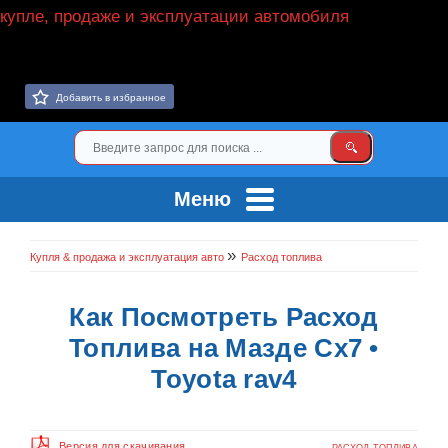
Добавить в избранное
Меню
»
Купля & продажа и эксплуатация авто
Расход топлива
Как Посмотреть Расход
Топлива на Мазде Cx7 •
Toyota rav4
Версия для скачивания