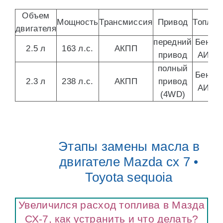
Объем
Мощность
Трансмиссия
Привод
Топлив
двигателя
передний
Бензи
2.5 л
163 л.с.
АКПП
привод
АИ-95
полный
Бензи
2.3 л
238 л.с.
АКПП
привод
АИ-95
(4WD)
Этапы замены масла в
двигателе Mazda cx 7 •
Toyota sequoia
Увеличился расход топлива в Мазда
СХ-7, как устранить и что делать?