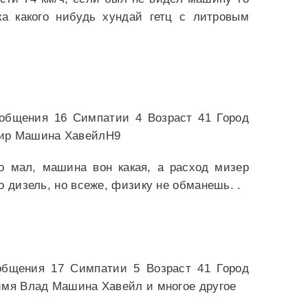
а какого нибудь хундай гетц с литровым
общения 16 Симпатии 4 Возраст 41 Город
мир Машина ХавейлН9
но мал, машина вон какая, а расход мизер
о дизель, но всеже, физику не обманешь. .
общения 17 Симпатии 5 Возраст 41 Город
имя Влад Машина Хавейл и многое другое