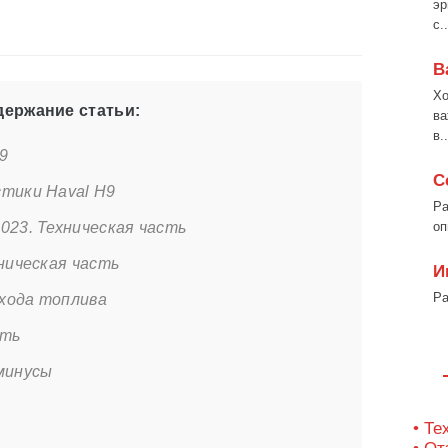
эр
с..
В
Хо
ержание статьи:
ва
в..
9
С
стики Haval H9
Ра
023. Техническая часть
оп
хническая часть
И
Ра
хода топлива
сть
минусы
• Те