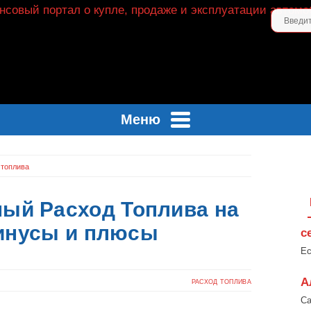
Меню
 топлива
ный Расход Топлива на
Минусы и плюсы
с
Ес
А
РАСХОД ТОПЛИВА
Са