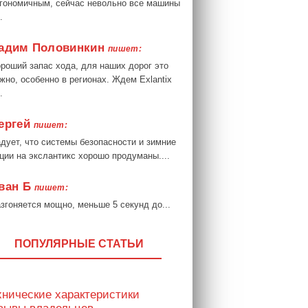
гономичным, сейчас невольно все машины
.
адим Половинкин
пишет:
роший запас хода, для наших дорог это
жно, особенно в регионах. Ждем Exlantix
.
ергей
пишет:
дует, что системы безопасности и зимние
ции на экслантикс хорошо продуманы....
ван Б
пишет:
згоняется мощно, меньше 5 секунд до...
ПОПУЛЯРНЫЕ СТАТЬИ
хнические характеристики