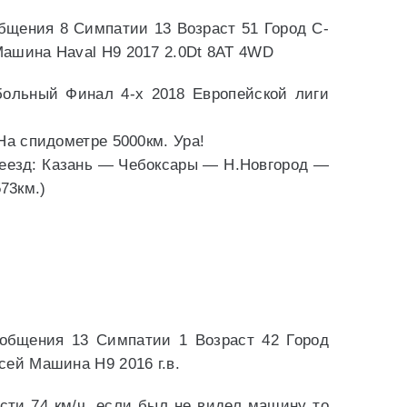
бщения 8 Симпатии 13 Возраст 51 Город С-
ашина Haval H9 2017 2.0Dt 8AT 4WD
больный Финал 4-х 2018 Европейской лиги
На спидометре 5000км. Ура!
реезд: Казань — Чебоксары — Н.Новгород —
73км.)
общения 13 Симпатии 1 Возраст 42 Город
сей Машина Н9 2016 г.в.
ости 74 км/ч, если был не видел машину то