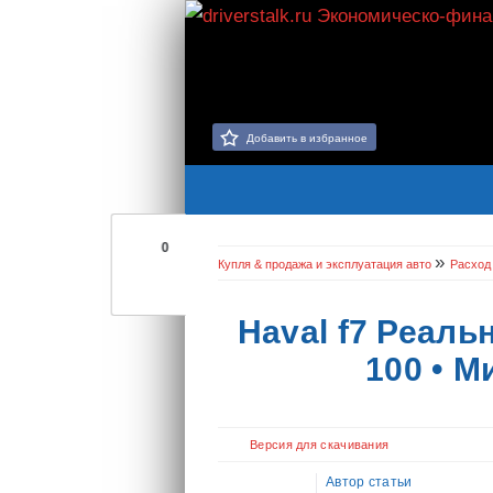
Добавить в избранное
0
»
Купля & продажа и эксплуатация авто
Расход
Haval f7 Реаль
100 • 
Версия для скачивания
Автор статьи