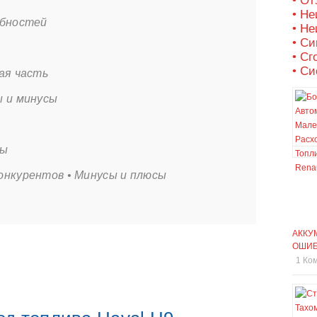
• О
• Не
обностей
• Не
• С
• Сг
• Си
ая часть
ы и минусы
сы
онкурентов • Минусы и плюсы
АККУ
ОШИБ
1 Ко