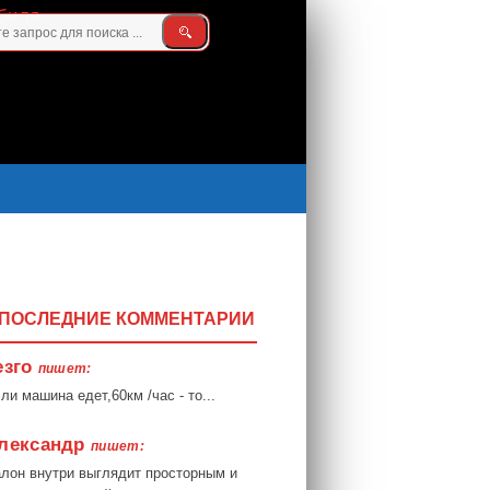
ПОСЛЕДНИЕ КОММЕНТАРИИ
езго
пишет:
ли машина едет,60км /час - то...
лександр
пишет:
лон внутри выглядит просторным и