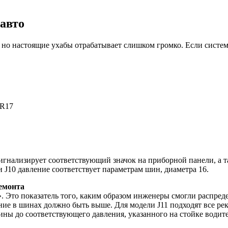
 авто
но настоящие ухабы отрабатывает слишком громко. Если система
 R17
сигнализирует соответствующий значок на приборной панели, а т
и J10 давление соответствует параметрам шин, диаметра 16.
ремонта
м». Это показатель того, каким образом инженеры смогли распр
вление в шинах должно быть выше. Для модели J11 подходят все 
шины до соответствующего давления, указанного на стойке водит