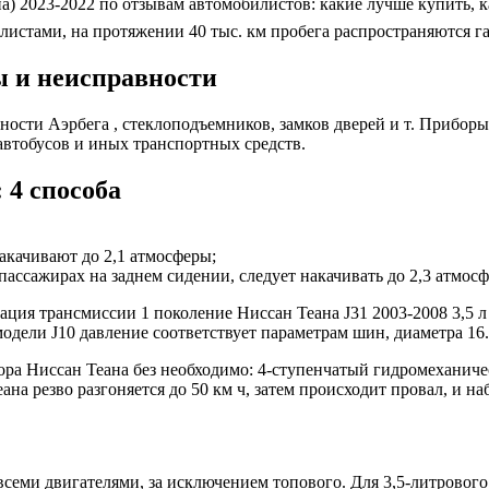
а) 2023-2022 по отзывам автомобилистов: какие лучше купить, 
стами, на протяжении 40 тыс. км пробега распространяются га
мы и неисправности
сности Аэрбега , стеклоподъемников, замков дверей и т. Прибо
втобусов и иных транспортных средств.
 4 способа
накачивают до 2,1 атмосферы;
ассажирах на заднем сидении, следует накачивать до 2,3 атмос
ция трансмиссии 1 поколение Ниссан Теана J31 2003-2008 3,5 л
модели J10 давление соответствует параметрам шин, диаметра 16.
ра Ниссан Теана без необходимо: 4-ступенчатый гидромеханичес
а резво разгоняется до 50 км ч, затем происходит провал, и на
семи двигателями, за исключением топового. Для 3,5-литрового