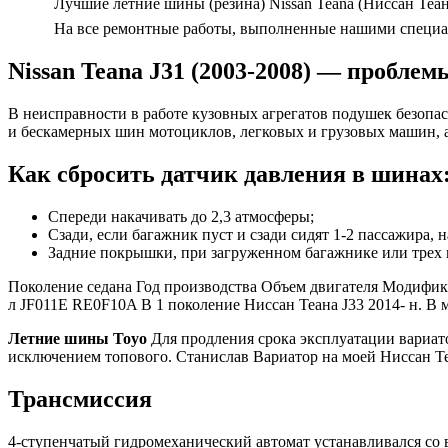
Лучшие летние шины (резина) Nissan Teana (Ниссан Теан
На все ремонтные работы, выполненные нашими специали
Nissan Teana J31 (2003-2008) — пробле
В неисправности в работе кузовных агрегатов подушек безопа
и бескамерных шин мотоциклов, легковых и грузовых машин, а
Как сбросить датчик давления в шинах:
Спереди накачивать до 2,3 атмосферы;
Сзади, если багажник пуст и сзади сидят 1-2 пассажира, 
Задние покрышки, при загруженном багажнике или трех п
Поколение седана Год производства Объем двигателя Модифика
л JF011E RE0F10A B 1 поколение Ниссан Теана J33 2014- н. В 
Летние шины Toyo
Для продления срока эксплуатации вариато
исключением топового. Станислав Вариатор на моей Ниссан Теан
Трансмиссия
4-ступенчатый гидромеханический автомат устанавливался со в