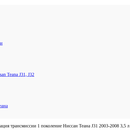
ти
n Teana J31, J32
еана
ция трансмиссии 1 поколение Ниссан Теана J31 2003-2008 3,5 л