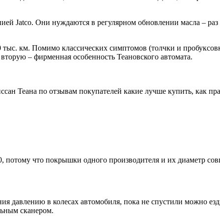
й Jatco. Они нуждаются в регулярном обновлении масла – раз в 6
тыс. км. Помимо классических симптомов (толчки и пробуксовки
 вторую – фирменная особенность Теановского автомата.
сан Теана по отзывам покупателей какие лучше купить, как пра
0, потому что покрышки одного производителя и их диаметр сов
я давлению в колесах автомобиля, пока не спустили можно езд
льным сканером.