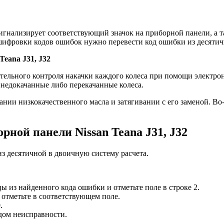
сигнализирует соответствующий значок на приборной панели, а т
сшифровки кодов ошибок нужно перевести код ошибки из десятич
eana J31, J32
ельного контроля накачки каждого колеса при помощи электрон
 недокачанные либо перекачанные колеса.
ании низкокачественного масла и затягивании с его заменой. Во
ной панели Nissan Teana J31, J32
з десятичной в двоичную систему расчета.
 из найденного кода ошибки и отметьте поле в строке 2.
 отметьте в соответствующем поле.
.
дом неисправности.