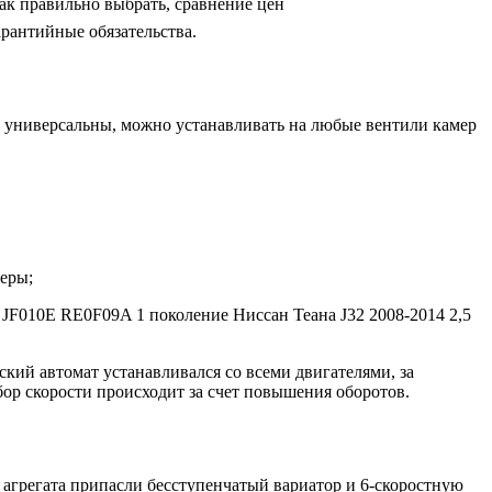
как правильно выбрать, сравнение цен
рантийные обязательства.
ры универсальны, можно устанавливать на любые вентили камер
феры;
 JF010E RE0F09A 1 поколение Ниссан Теана J32 2008-2014 2,5
кий автомат устанавливался со всеми двигателями, за
бор скорости происходит за счет повышения оборотов.
 агрегата припасли бесступенчатый вариатор и 6-скоростную