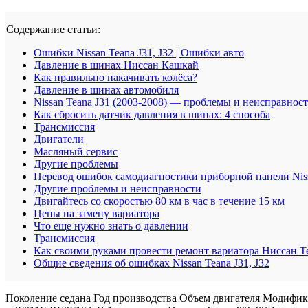
Содержание статьи:
Ошибки Nissan Teana J31, J32 | Ошибки авто
Давление в шинах Ниссан Кашкай
Как правильно накачивать колёса?
Давление в шинах автомобиля
Nissan Teana J31 (2003-2008) — проблемы и неисправнос
Как сбросить датчик давления в шинах: 4 способа
Трансмиссия
Двигатели
Масляный сервис
Другие проблемы
Перевод ошибок самодиагностики приборной панели Nissa
Другие проблемы и неисправности
Двигайтесь со скоростью 80 км в час в течение 15 км
Цены на замену вариатора
Что еще нужно знать о давлении
Трансмиссия
Как своими руками провести ремонт вариатора Ниссан Т
Общие сведения об ошибках Nissan Teana J31, J32
Поколение седана Год производства Объем двигателя Модифика