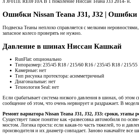
л JF011E RE0F10A B 1 поколение Ниссан Теана J33 2014- н.
Ошибки Nissan Teana J31, J32 | Ошибки
Подвеска Теаны неплохо справляется с мелкими неровностями, 
запасное колесо проверять не нужно.
Давление в шинах Ниссан Кашкай
RunFlat: опционально
Типоразмер: 235/45 R18 / 215/60 R16 / 235/45 R18 / 215/55
Камерные: нет
Тип рисунка протектора: асимметричный
Диагональные: нет
Технология Seal: нет
Если срабатывает система низкого давления в шинах, об этом 
сообщение об этом, что очень нервирует и раздражает. В модел
Ремонт вариатора Nissan Teana J31, J32, J33: сроки, этапы 
Существует такое понятие как «развесовка автомобиля по ося
мостом. Логика проста: если какая-то часть тяжелей, то и да
производителя и их диаметр совпадает. Заново накачайте все 