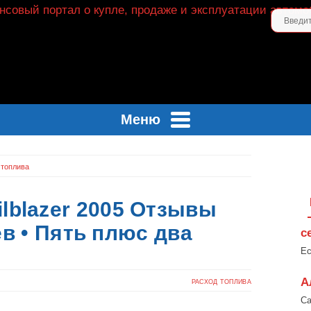
Меню
 топлива
ailblazer 2005 Отзывы
в • Пять плюс два
с
Ес
А
РАСХОД ТОПЛИВА
Са