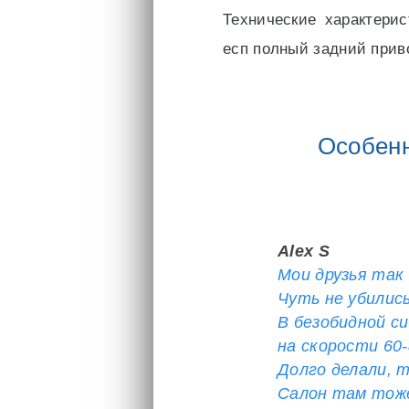
Технические характери
есп полный задний прив
Особенн
Alex S
Мои друзья так
Чуть не убились
В безобидной си
на скорости 60
Долго делали, 
Салон там тож