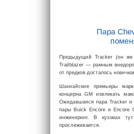
Пара Chevr
помен
Предыдущий Tracker (он же
Trailblazer — рамным внедор
от предков досталось новичка
Шанхайские премьеры марк
концерна GM извлекать мак
Ожидавшаяся пара Tracker и 
пары Buick Encore и Encore 
инжиниринг. В кузовах ту
прослеживается.