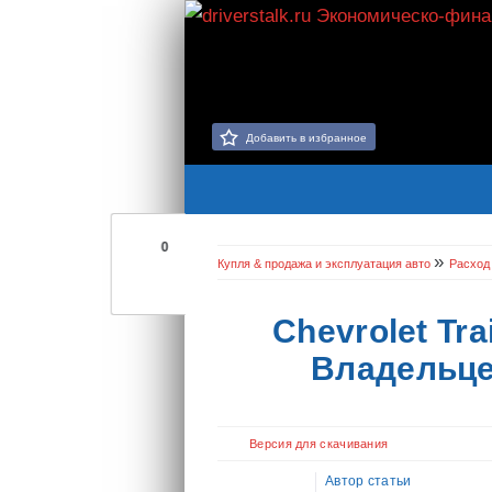
Добавить в избранное
0
»
Купля & продажа и эксплуатация авто
Расход
Chevrolet Tr
Владельце
Версия для скачивания
Автор статьи