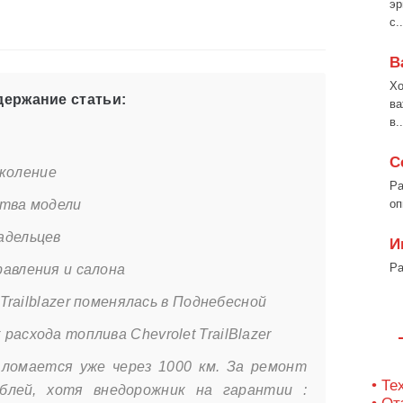
эр
с..
В
Хо
ержание статьи:
ва
в..
С
поколение
Ра
ства модели
оп
адельцев
И
Ра
авления и салона
 Trailblazer поменялась в Поднебесной
асхода топлива Chevrolet TrailBlazer
l ломается уже через 1000 км. За ремонт
• Те
блей, хотя внедорожник на гарантии :