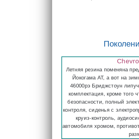
Поколени
Chevrol
Летняя резина поменяна пр
Йокогама АТ, а вот на з
46000рэ Бриджстоун липучк
комплектация, кроме того ч
безопасности, полный элект
контроля, сиденья с электро
круиз-контроль, аудиос
автомобиля хромом, противо
раз