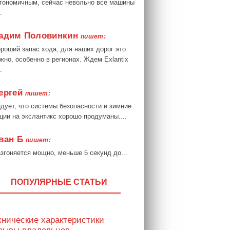
гономичным, сейчас невольно все машины
.
адим Половинкин
пишет:
роший запас хода, для наших дорог это
жно, особенно в регионах. Ждем Exlantix
.
ергей
пишет:
дует, что системы безопасности и зимние
ции на экслантикс хорошо продуманы....
ван Б
пишет:
згоняется мощно, меньше 5 секунд до...
ПОПУЛЯРНЫЕ СТАТЬИ
хнические характеристики