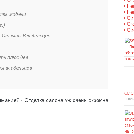
• О
• Не
• Не
тва модели
• С
• Сг
г.)
• Си
005 Отзывы Владельцев
ть плюс два
ы владельцев
КИЛО
1 Ко
имание? • Отделка салона уж очень скромна