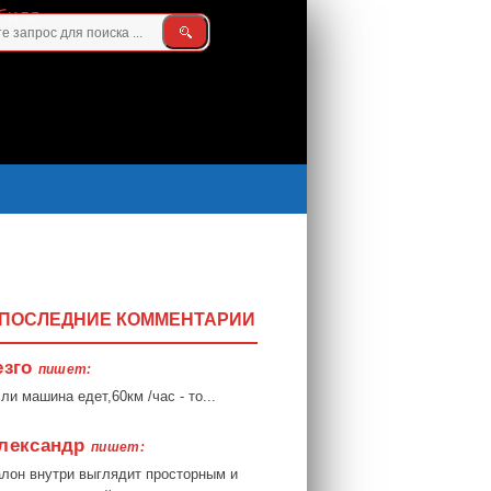
ПОСЛЕДНИЕ КОММЕНТАРИИ
езго
пишет:
ли машина едет,60км /час - то...
лександр
пишет:
лон внутри выглядит просторным и