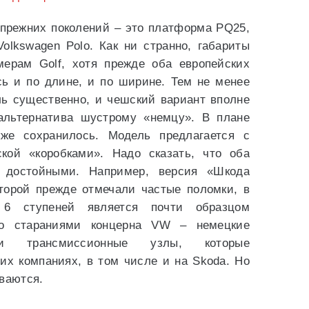
 прежних поколений – это платформа PQ25,
olkswagen Polo. Как ни странно, габариты
мерам Golf, хотя прежде оба европейских
сь и по длине, и по ширине. Тем не менее
ль существенно, и чешский вариант вполне
альтернатива шустрому «немцу». В плане
кже сохранилось. Модель предлагается с
кой «коробками». Надо сказать, что оба
ь достойными. Например, версия «Шкода
оторой прежде отмечали частые поломки, в
6 ступеней является почти образцом
со стараниями концерна VW – немецкие
ели трансмиссионные узлы, которые
их компаниях, в том числе и на Skoda. Но
ваются.