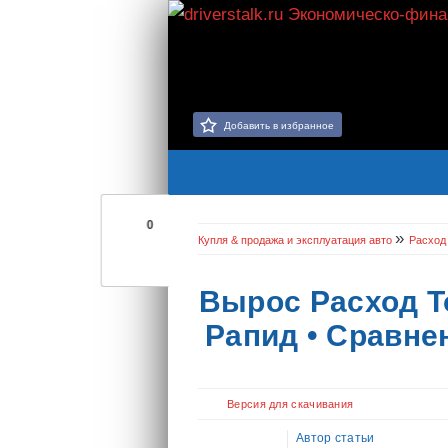
Добавить в избранное
0
»
Купля & продажа и эксплуатация авто
Расход
Вырос Расход 
Рапид • Сравне
Версия для скачивания
Автор статьи