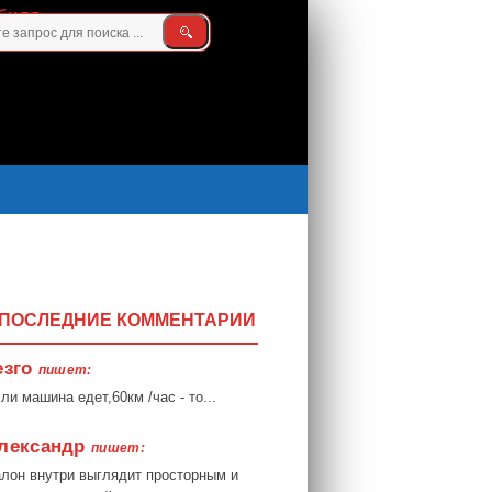
ПОСЛЕДНИЕ КОММЕНТАРИИ
езго
пишет:
ли машина едет,60км /час - то...
лександр
пишет:
лон внутри выглядит просторным и