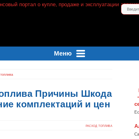
Меню
 топлива
Топлива Причины Шкода
ние комплектаций и цен
с
Ес
А
РАСХОД ТОПЛИВА
Са