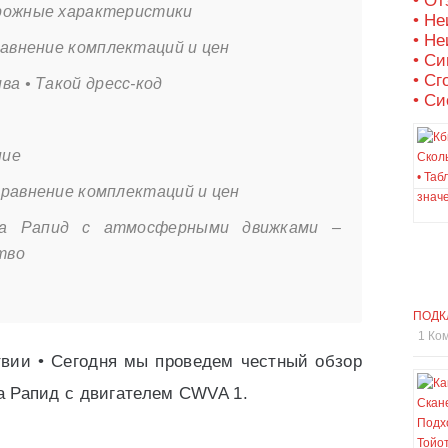
• О
рожные характеристики
• Не
• Не
равнение комплектаций и цен
• С
• Сг
ва • Такой дресс-код
• Си
ние
Сравнение комплектаций и цен
да Рапид с атмосферными движками –
тво
ПОДК
1 Ко
твии • Сегодня мы проведем честный обзор
а Рапид с двигателем CWVA 1.