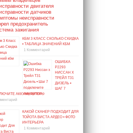
тзывы владельцев
исправности двигателя
исправности датчиков
имптомы неисправности
орел предохранитель
стема зажигания
КБМ 3 КЛАСС СКОЛЬКО СКИДКА
• ТАБЛИЦА ЗНАЧЕНИЙ КБМ
1 Комментарий
ОШИБКА
Р2293
НИССАН Х
ТРЕЙЛ Т31
ДИЗЕЛЬ •
ШАГ 7
ЛЮЧИТЕ АККУМУЛЯТОР
мментарий
КАКОЙ СКАНЕР ПОДХОДИТ ДЛЯ
ТОЙОТА ВИСТА АРДЕО • ФОТО
ИНТЕРЬЕРА
1 Комментарий