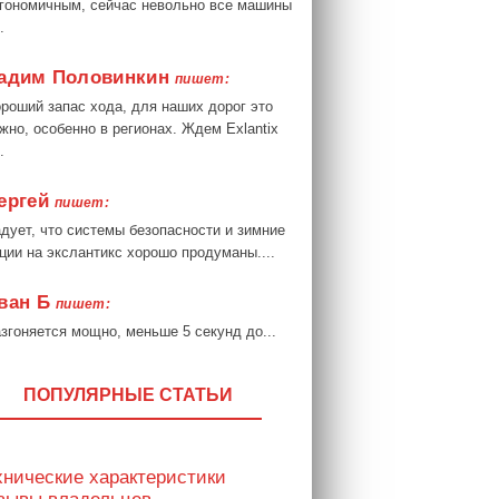
гономичным, сейчас невольно все машины
.
адим Половинкин
пишет:
роший запас хода, для наших дорог это
жно, особенно в регионах. Ждем Exlantix
.
ергей
пишет:
дует, что системы безопасности и зимние
ции на экслантикс хорошо продуманы....
ван Б
пишет:
згоняется мощно, меньше 5 секунд до...
ПОПУЛЯРНЫЕ СТАТЬИ
хнические характеристики