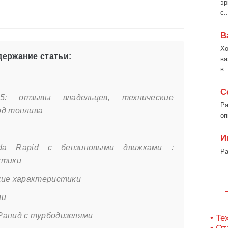
эр
с..
В
Хо
ержание статьи:
ва
в..
С
: отзывы владельцев, технические
Ра
од топлива
оп
И
da Rapid с бензиновыми движками :
Ра
стики
ские характеристики
ли
Рапид с турбодизелями
• Те