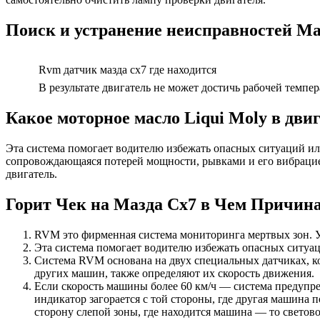
Поиск и устранение неисправностей Ma
Rvm датчик мазда сх7 где находится
В результате двигатель не может достичь рабочей темпер
Какое моторное масло Liqui Moly в дви
Эта система помогает водителю избежать опасных ситуаций ил
сопровождающаяся потерей мощности, рывками и его вибрацией,
двигатель.
Горит Чек на Мазда Сх7 в Чем Причина
RVM это фирменная система мониторинга мертвых зон. Ус
Эта система помогает водителю избежать опасных ситуац
Система RVM основана на двух специальных датчиках, к
других машин, также определяют их скорость движения.
Если скорость машины более 60 км/ч — система предупре
индикатор загорается с той стороны, где другая машина 
сторону слепой зоны, где находится машина — то светово