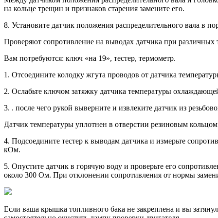
на кольце трещин и признаков старения замените его.
8. Установите датчик положения распре­делительного вала в по
Проверяют сопротивление на выводах датчика при различных 
Вам потребуются: ключ «на 19», те­стер, термометр.
1. Отсоедините колодку жгута проводов от датчика температ
2. Ослабьте ключом затяжку датчика тем­пературы охлаждающе
3. . после чего рукой выверните и извле­ките датчик из резьбово
Датчик температуры уплотнен в отверстии резиновым кольцом.
4. Подсоедините тестер к выводам дат­чика и измерьте сопроти
кОм.
5. Опустите датчик в горячую воду и про­верьте его сопротив
около 300 Ом. При отклонении сопротивления от нормы замени
Если ваша крышка топливного бака не закреплена и вы затянул
самостоятельно очистить лампу проверки двигателя.