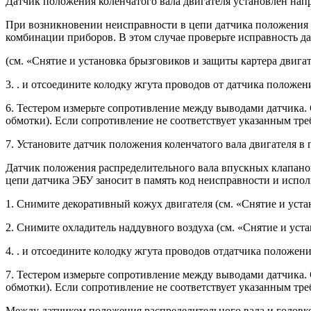
Датчик положения коленчатого вала двигателя установлен напр
При возникновении неисправности в це­пи датчика положения ко
комбинации прибо­ров. В этом случае проверьте исправность да
(см. «Снятие и установка брызговиков и за­щиты картера двигате
3. . и отсоедините колодку жгута прово­дов от датчика положен
6. Тестером измерьте сопротивление между выводами датчика
обмотки). Если со­противление не соответствует указанным тре
7. Установите датчик положения коленча­того вала двигателя в
Датчик положения распределительно­го вала впускных клапано
цепи датчика ЭБУ заносит в память код неисправности и ис­по
1. Снимите декоративный кожух двигате­ля (см. «Снятие и устан
2. Снимите охладитель наддувного воз­духа (см. «Снятие и уста
4. . и отсоедините колодку жгута прово­дов отдатчика положени
7. Тестером измерьте сопротивление между выводами датчика
обмотки). Если со­противление не соответствует указанным тре
Между датчиком положения распредели­тельного вала и головко