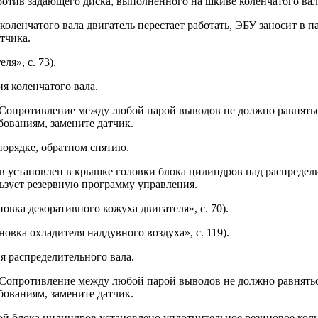
отив задающе­го диска, выполненного на шкиве коленча­того вал
ленчатого вала двигатель перестает работать, ЭБУ зано­сит в п
тчика.
ля», с. 73).
ия коленчатого вала.
. Сопротивление между любой парой выводов не должно равнятьс
бованиям, замените датчик.
 порядке, обратном снятию.
в установлен в крышке головки блока цилиндров над ра­спредел
льзует резервную программу управления.
овка декоративного кожуха двигателя», с. 70).
новка охладителя наддувного воздуха», с. 119).
я распределитель­ного вала.
. Сопротивление между любой парой выводов не должно равнятьс
бованиям, замените датчик.
й блока цилиндров установлено уплотнительное резиновое кольц