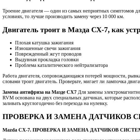
Троение двигателя — один из самых неприятных симптомов для
условиях, то лучше производить замену через 10 000 км.
Двигатель троит в Мазда СХ-7, как уст
Плохая катушка зажигания
Изношенные свечи зажигания
Поврежденный жгут проводов
Выдувная прокладка головки
Проблема каталитического нейтрализатора
Работа двигателя, сопровождающаяся потерей мощности, рывкам
словами троит двигатель. Проверьте, мигает ли лампочка двигат
Замена антифриза на Мазде CX7
Для замены электромагнитног
RVM основана на двух специальных датчиках, которые располо
заливать круглогодично без перехода на нулевку.
ПРОВЕРКА И ЗАМЕНА ДАТЧИКОВ 
Mazda CX-7. ПРОВЕРКА И ЗАМЕНА ДАТЧИКОВ СИС