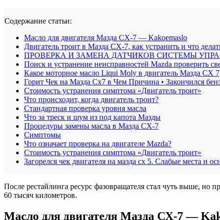
Содержание статьи:
Масло для двигателя Мазда СХ-7 — Kakoemaslo
Двигатель троит в Мазда СХ-7, как устранить и что делат
ПРОВЕРКА И ЗАМЕНА ДАТЧИКОВ СИСТЕМЫ УПР
Поиск и устранение неисправностей Mazda проверить све
Какое моторное масло Liqui Moly в двигатель Мазда CX 
Горит Чек на Мазда Сх7 в Чем Причина • Закончился б
Стоимость устранения симптома «Двигатель троит»
Что происходит, когда двигатель троит?
Стандартная проверка уровня масла
Что за треск и шум из под капота Мазды
Процедуры замены масла в Мазда CX-7
Симптомы
Что означает проверка на двигателе Mazda?
Стоимость устранения симптома «Двигатель троит»
Загорелся чек двигателя на мазда сх 5. Слабые места и
После рестайлинга ресурс фазовращателя стал чуть выше, но п
60 тысяч километров.
Масло для двигателя Мазда СХ-7 — Ka