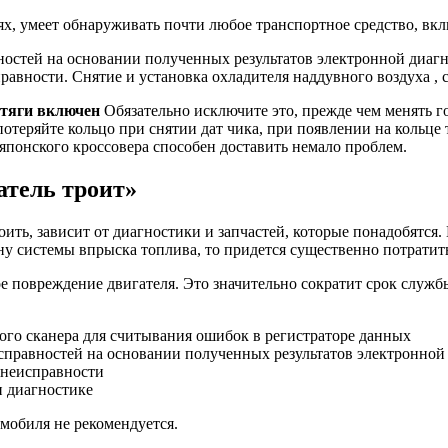
х, умеет обнаруживать почти любое транспортное средство, вкл
стей на основании полученных результатов электронной диагно
равности. Снятие и установка охладителя наддувного воздуха , с
 тяги включен
Обязательно исключите это, прежде чем менять го
потеряйте кольцо при снятии дат чика, при появлении на кольце
 японского кроссовера способен доставить немало проблем.
атель троит»
ть, зависит от диагностики и запчастей, которые понадобятся. 
ну системы впрыска топлива, то придется существенно потратить
е повреждение двигателя. Это значительно сократит срок служб
го сканера для считывания ошибок в регистраторе данных
правностей на основании полученных результатов электронной 
ь неисправности
и диагностике
мобиля не рекомендуется.