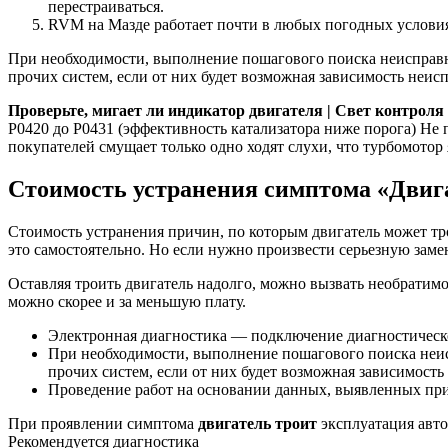
перестраиваться.
RVM на Мазде работает почти в любых погодных условия
При необходимости, выполнение пошагового поиска неисправно
прочих систем, если от них будет возможная зависимость неисп
Проверьте, мигает ли индикатор двигателя | Свет контроля
P0420 до P0431 (эффективность катализатора ниже порога) Не 
покупателей смущает только одно ходят слухи, что турбомотор
Стоимость устранения симптома «Двиг
Стоимость устранения причин, по которым двигатель может трои
это самостоятельно. Но если нужно произвести серьезную заме
Оставляя троить двигатель надолго, можно вызвать необратимо
можно скорее и за меньшую плату.
Электронная диагностика — подключение диагностическо
При необходимости, выполнение пошагового поиска неис
прочих систем, если от них будет возможная зависимост
Проведение работ на основании данных, выявленных пр
При проявлении симптома
двигатель троит
эксплуатация авто
Рекомендуется диагностика