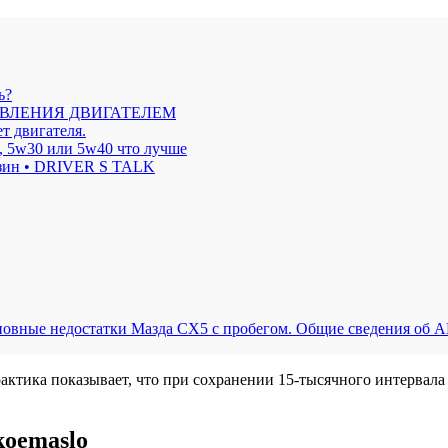
ь?
АВЛЕНИЯ ДВИГАТЕЛЕМ
т двигателя.
7, 5w30 или 5w40 что лучше
ензин • DRIVER S TALK
 основные недостатки Мазда СХ5 с пробегом. Общие сведения об
рактика показывает, что при сохранении 15-тысячного интервала
koemaslo