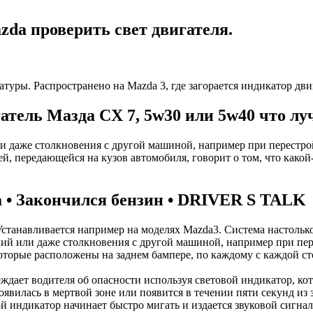
zda проверить свет двигателя.
атуры. Распространено на Mazda 3, где загорается индикатор дви
гатель Мазда CX 7, 5w30 или 5w40 что л
и даже столкновения с другой машиной, например при перестрой
 передающейся на кузов автомобиля, говорит о том, что какой-
 • Закончился бензин • DRIVER S TALK
танавливается например на моделях Mazda3. Система настолько
ий или даже столкновения с другой машиной, например при пер
оторые расположены на заднем бампере, по каждому с каждой ст
ждает водителя об опасности используя световой индикатор, кот
появилась в мертвой зоне или появится в течении пяти секунд из
й индикатор начинает быстро мигать и издается звуковой сигнал