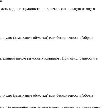
а.
амять код неисправности и включа­ет сигнальную лампу в
я нулю (замыкание обмотки) или бесконечности (обрыв
ительным валом впускных клапа­нов. При неисправности в
я нулю (замыкание обмотки) или бесконечности (обрыв
о. Не потеряйте кольцо при снятии дат­чика, при появлении