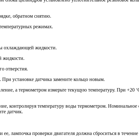
рядке, обратном снятию.
температурных ре­жимах.
уры охлаждающей жидкости.
й жидкости.
го отверстия.
 При установке датчика замените кольцо новым.
вление, а термо­метром измерьте текущую температуру. При +20 
ление, контролируя температуру воды термометром. Номи­нальное
те датчик.
и ее, лампочка проверки двигателя должна сброситься в течение