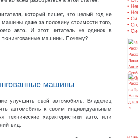
м во всем разобраться в этой статье.
• О
• Не
• Не
итателя, который пишет, что целый год не
• С
 машины даже за половину стоимости того,
• Сг
оего авто. И этот читатель не одинок в
• Си
а тюнингованные машины. Почему?
ингованные машины
ние улучшить свой автомобиль. Владелец
ить автомобиль к своим индивидуальным
уя технические характеристики авто, или
ний вид.