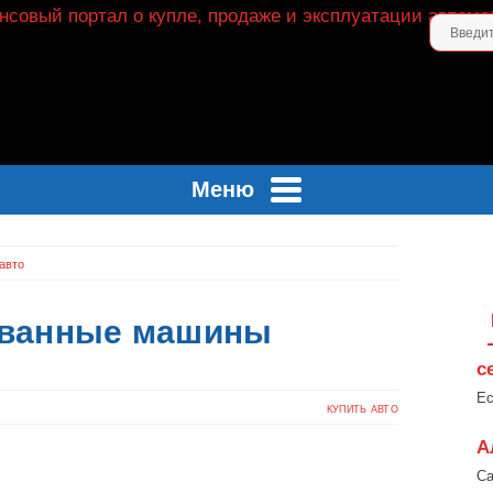
Меню
авто
ванные машины
с
Ес
КУПИТЬ АВТО
А
Са