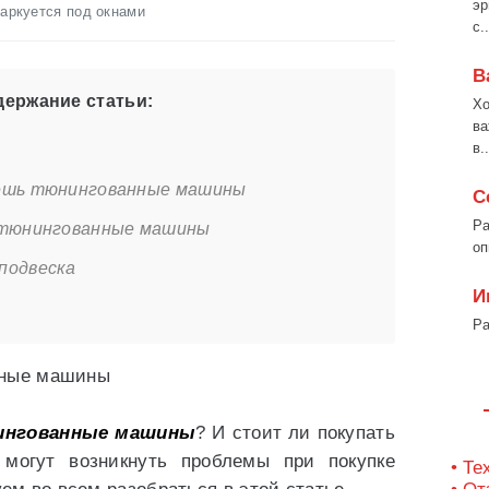
эр
 паркуется под окнами
с..
В
ержание статьи:
Хо
ва
в..
аешь тюнингованные машины
С
Ра
 тюнингованные машины
оп
подвеска
И
Ра
нгованные машины
? И стоит ли покупать
 могут возникнуть проблемы при покупке
• Те