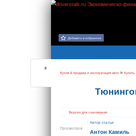
Добавить в избранное
0
»
Купля & продажа и эксплуатация авто
Купить 
Тюнинго
Версия для скачивания
Автор статьи
Просмотров
Антон Камиль