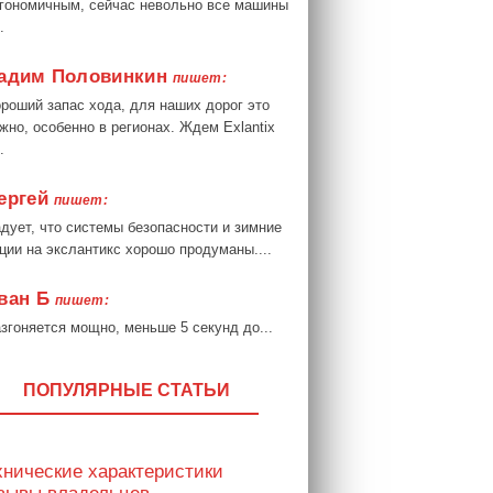
гономичным, сейчас невольно все машины
.
адим Половинкин
пишет:
роший запас хода, для наших дорог это
жно, особенно в регионах. Ждем Exlantix
.
ергей
пишет:
дует, что системы безопасности и зимние
ции на экслантикс хорошо продуманы....
ван Б
пишет:
згоняется мощно, меньше 5 секунд до...
ПОПУЛЯРНЫЕ СТАТЬИ
хнические характеристики