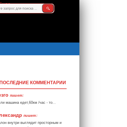
ПОСЛЕДНИЕ КОММЕНТАРИИ
езго
пишет:
ли машина едет,60км /час - то...
лександр
пишет:
лон внутри выглядит просторным и