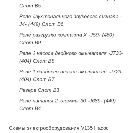
Слот B5
Реле двухтонального звукового сигнала -
J4- (449) Слот B6
Реле разгрузки контакта X -J59- (460)
Слот B9
Реле 2 насоса двойного омывателя -J730-
(404) Слот B8
Реле 1 двойного насоса омывателя -J729-
(404) Слот B7
Резерв Слот B3
Реле питания 2 клеммы 30 -J689- (449)
Слот B4
Схемы электрооборудования V135 Насос