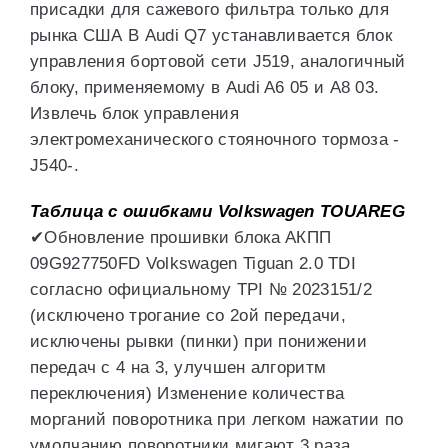
присадки для сажевого фильтра только для
рынка США В Audi Q7 устанавливается блок
управления бортовой сети J519, аналогичный
блоку, применяемому в Audi A6 05 и A8 03.
Извлечь блок управления
электромеханического стояночного тормоза -
J540-.
Таблица с ошибками Volkswagen TOUAREG
✔Обновление прошивки блока АКПП
09G927750FD Volkswagen Tiguan 2.0 TDI
согласно официальному TPI № 2023151/2
(исключено трогание со 2ой передачи,
исключены рывки (пинки) при понижении
передач с 4 на 3, улучшен алгоритм
переключения) Изменение количества
морганий поворотника при легком нажатии по
умолчанию поворотники мигают 3 раза.