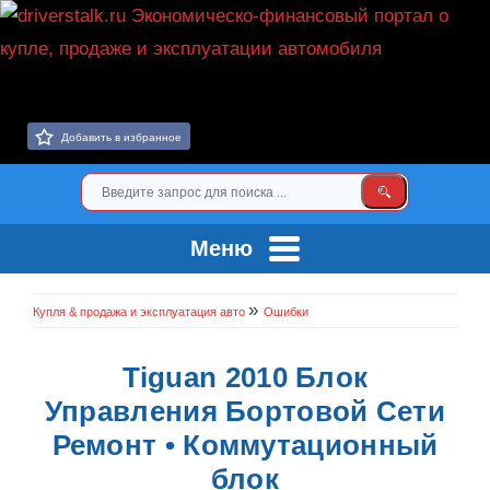
Добавить в избранное
Меню
»
Купля & продажа и эксплуатация авто
Ошибки
Tiguan 2010 Блок
Управления Бортовой Сети
Ремонт • Коммутационный
блок