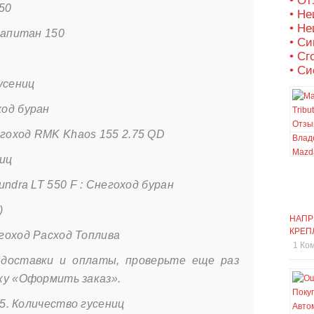
• О
50
• Не
• Не
капитан 150
• С
• Сг
• Си
усениц
од буран
оход RMK Khaos 155 2.75 QD
ниц
ndra LT 550 F : Снегоход буран
)
НАПР
КРЕП
гоход Расход Топлива
1 Ко
 доставки и оплаты, проверьте еще раз
ку «Оформить заказ».
25. Количество гусениц