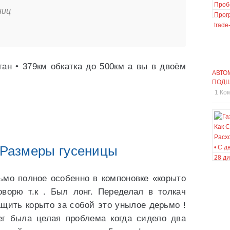
ниц
тан • 379км обкатка до 500км а вы в двоём
АВТО
ПОД
1 Ко
Размеры гусеницы
ьмо полное особенно в компоновке «корыто
оворю т.к . Был лонг. Переделал в толкач
ащить корыто за собой это унылое дерьмо !
ег была целая проблема когда сидело два