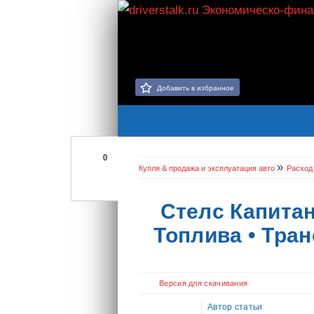
Добавить в избранное
0
»
Купля & продажа и эксплуатация авто
Расход
Стелс Капитан
Топлива • Тра
Версия для скачивания
Автор статьи