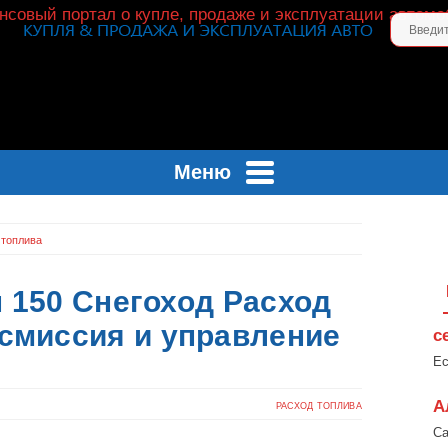
Меню
 топлива
 150 Снегоход Расход
нсмиссия и управление
с
Ес
А
РАСХОД ТОПЛИВА
Са