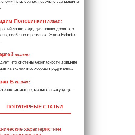
гономичным, сейчас невольно все машины
.
адим Половинкин
пишет:
роший запас хода, для наших дорог это
жно, особенно в регионах. Ждем Exlantix
.
ергей
пишет:
дует, что системы безопасности и зимние
ции на экслантикс хорошо продуманы....
ван Б
пишет:
згоняется мощно, меньше 5 секунд до...
ПОПУЛЯРНЫЕ СТАТЬИ
хнические характеристики