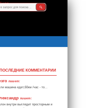
ПОСЛЕДНИЕ КОММЕНТАРИИ
езго
пишет:
ли машина едет,60км /час - то...
лександр
пишет:
лон внутри выглядит просторным и