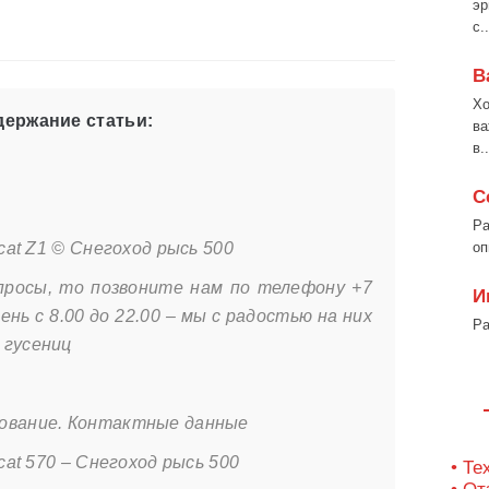
эр
с..
В
Хо
ержание статьи:
ва
в..
С
Ра
rcat Z1 © Снегоход рысь 500
оп
опросы, то позвоните нам по телефону +7
И
день с 8.00 до 22.00 – мы с радостью на них
Ра
 гусениц
ование. Контактные данные
rcat 570 – Снегоход рысь 500
• Те