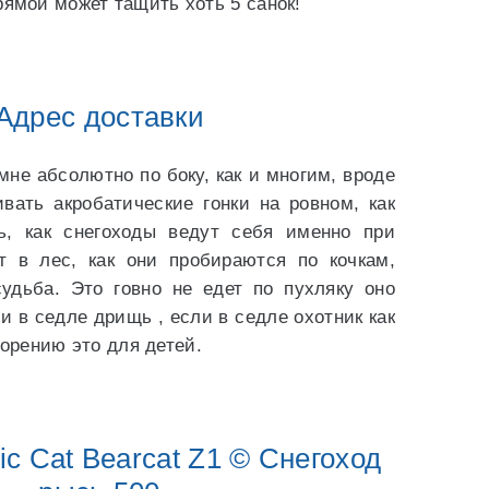
прямой может тащить хоть 5 санок!
Адрес доставки
мне абсолютно по боку, как и многим, вроде
вать акробатические гонки на ровном, как
ь, как снегоходы ведут себя именно при
т в лес, как они пробираются по кочкам,
удьба. Это говно не едет по пухляку оно
и в седле дрищь , если в седле охотник как
ворению это для детей.
ic Cat Bearcat Z1 © Снегоход