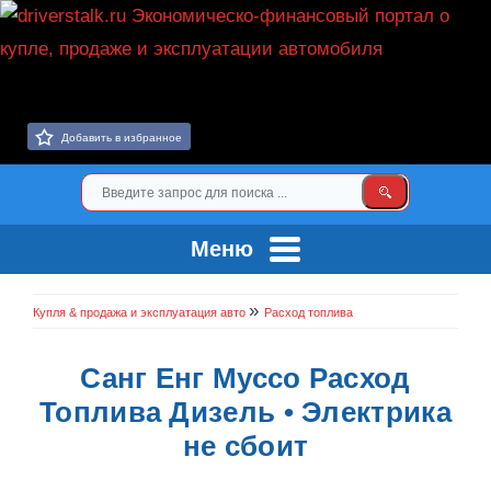
Добавить в избранное
Меню
»
Купля & продажа и эксплуатация авто
Расход топлива
Санг Енг Муссо Расход
Топлива Дизель • Электрика
не сбоит