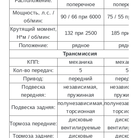
Расположение:
поперечное
поперечн
Мощность, л.с. /
90 / 66 при 6000
75 / 55 при 
об/мин:
Крутящий момент,
132 при 2500
185 при 17
Н*м / об/мин:
Положение:
рядное
рядное
Трансмиссия
КПП:
механика
механик
Кол-во передач:
5
5
Привод:
передний
передни
Подвеска
независимая,
независим
передняя:
пружинная
пружинна
полунезависимая,
полунезавис
Подвеска задняя:
торсионная
торсионн
дисковые
дисковы
Тормоза передние:
вентилируемые
вентилируе
Тормоза задние:
дисковые
дисковы