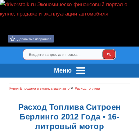
Добавить в избранное
Меню
»
Купля & продажа и эксплуатация авто
Расход топлива
Расход Топлива Ситроен
Берлинго 2012 Года • 16-
литровый мотор