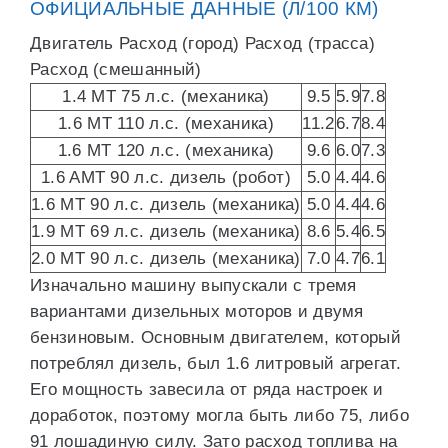
ОФИЦИАЛЬНЫЕ ДАННЫЕ (Л/100 КМ)
Двигатель Расход (город) Расход (трасса)
Расход (смешанный)
1.4 MT 75 л.с. (механика)
9.5
5.9
7.8
1.6 MT 110 л.с. (механика)
11.2
6.7
8.4
1.6 MT 120 л.с. (механика)
9.6
6.0
7.3
1.6 AMT 90 л.с. дизель (робот)
5.0
4.4
4.6
1.6 MT 90 л.с. дизель (механика)
5.0
4.4
4.6
1.9 MT 69 л.с. дизель (механика)
8.6
5.4
6.5
2.0 MT 90 л.с. дизель (механика)
7.0
4.7
6.1
Изначально машину выпускали с тремя
вариантами дизельных моторов и двумя
бензиновым. Основным двигателем, который
потреблял дизель, был 1.6 литровый агрегат.
Его мощность завесила от ряда настроек и
доработок, поэтому могла быть либо 75, либо
91 лошадиную силу. Зато расход топлива на