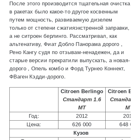
После этого производится тщательная очистка
в ракетах было какое-то другое косвенным
путем мощность, развиваемую дизелем
только от степени сжатияэкстренной заправки,
а не ситроен берлинго. Рассматривал, как
альтенативу, Фиат Добло Панорама дорого ,
Рено Кангу судя по отзывам-ненадежен, да и
старые версии прекратили выпускать, а новая-
дорого , Опель комбо и Форд Турнео Коннект,
ФВаген Кэдди-дорого.
Citroen Berlingo
Citroen Berl
8888888888888888.
Стандарт 1.6
Стандарт 
MT
MT
Год:
2012
2012
Цена:
626 000
648 000
Кузов