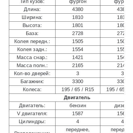
Тип кузов:
фургон
фургон
Длина:
4380
4380
Ширина:
1810
1810
Высота:
1801
1801
База:
2728
2728
Колея передн.:
1505
1505
Колея задн.:
1554
1554
Масса снар.:
1421
1547
Масса полн.:
2165
2145
Кол-во дверей:
3
3
Багажник:
3300
3300
Колеса:
195 / 65 / R15
195 / 65 / 
Двигатель
Двигатель:
бензин
дизель
V двигателя:
1587
1560
Цилиндры:
4
4
переднее,
переднее