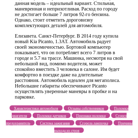
данная модель – идеальный вариант. Стильная,
маневренная и неприхотливая. Расход по городу
не достигает больше 7 литров 92-го бензина.
Однако, стоит отметить дороговизну
комплектующих деталей для автомобиля.
Елизавета. Санкт-Петербург. В 2014 году купила
новый Kia Picanto, 1.3АТ. Автомобиль радует
своей экономичностью. Бортовой компьютер
показывает, что он потребляет всего 7 литров в
городе и 5.7 на трассе. Машинка, несмотря на свой
небольшой вид, помимо водителя, может
спокойно вместить 3 человека в салоне. Им будет
комфортно в поездке даже на длительные
расстояния. Автомобиль идеален для мегаполиса.
Небольшие габариты обеспечивают Picanto
осуществлять уверенные маневры в пробке и на
парковке.
Характеристики автомобиля
Отзывы собственников
Поломки
двигателя
Поломки датчиков
Признаки поломки
Сгорел
предохранитель
Система зажигания
Сгорела лампочка
Причины
выхода из строя