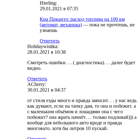
Hireling:
29.01.2021 в 07:35
Киа Пиканто: расход топлива на 100 км
(автомат, механика)
— пока не прочтешь, не
узнаешь
Ответить
Holidaywisitka:
28.01.2021 в 10:38
Смотреть ошибки. . . ( диагностика). . . далее будет
видно.
Ответить
ACherry:
30.01.2021 в 04:37
от стиля езды много и правда зависит. . . у нас ведь
как думают, если на тапку дам, то она и побежит. а
с маленьким объёмом и лошадями она с чего
побежит? она жрать начнёт. . . только подливай))) а
вообще для небольшого авто вроде и правда
многовато. хотя бы литров 10 пускай.
Ответить