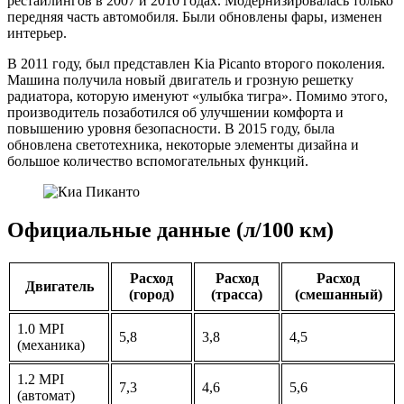
рестайлингов в 2007 и 2010 годах. Модернизировалась только
передняя часть автомобиля. Были обновлены фары, изменен
интерьер.
В 2011 году, был представлен Kia Picanto второго поколения.
Машина получила новый двигатель и грозную решетку
радиатора, которую именуют «улыбка тигра». Помимо этого,
производитель позаботился об улучшении комфорта и
повышению уровня безопасности. В 2015 году, была
обновлена светотехника, некоторые элементы дизайна и
большое количество вспомогательных функций.
Официальные данные (л/100 км)
Расход
Расход
Расход
Двигатель
(город)
(трасса)
(смешанный)
1.0 MPI
5,8
3,8
4,5
(механика)
1.2 MPI
7,3
4,6
5,6
(автомат)