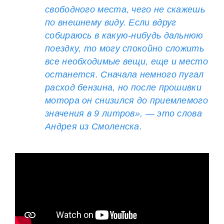
свободного места, чего не скажешь
по внешнему виду. Если вдруг
собираюсь в какую-нибудь дальнюю
поездку, то могу спокойно сложить
все необходимые вещи, еще и место
останется. Сначала немного пугал
расход бензина, но после прошивки
мотора он снизился до приемлемого
значения в 9 литров», — это слова
Андрея из Смоленска.