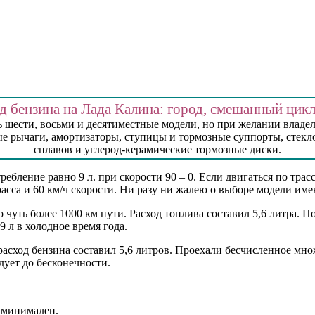
д бензина на Лада Калина: город, смешанный цикл
ь шести, восьми и десятиместные модели, но при желании владел
евые рычаги, амортизаторы, ступицы и тормозные суппорты, стек
сплавов и углерод-керамические тормозные диски.
бление равно 9 л. при скорости 90 – 0. Если двигаться по трасс
трасса и 60 км/ч скорости. Ни разу ни жалею о выборе модели име
о чуть более 1000 км пути. Расход топлива составил 5,6 литра. 
9 л в холодное время года.
расход бензина составил 5,6 литров. Проехали бесчисленное множ
дует до бесконечности.
а минимален.