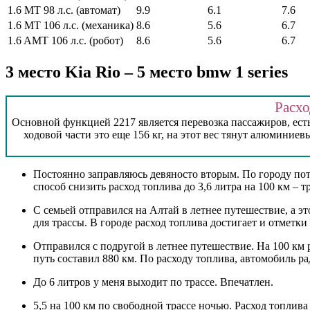
1.6 MT 98 л.с. (автомат)
9.9
6.1
7.6
1.6 MT 106 л.с. (механика)
8.6
5.6
6.7
1.6 AMT 106 л.с. (робот)
8.6
5.6
6.7
3 место Kia Rio – 5 место bmw 1 series
Расхо
Основной функцией 2217 является перевозка пассажиров, ест
ходовой части это еще 156 кг, на этот вес тянут алюмини
Постоянно заправляюсь девяносто вторым. По городу потре
способ снизить расход топлива до 3,6 литра на 100 км – 
С семьей отправился на Алтай в летнее путешествие, а эт
для трассы. В городе расход топлива достигает и отметки 
Отправился с подругой в летнее путешествие. На 100 км 
путь составил 880 км. По расходу топлива, автомобиль ра
До 6 литров у меня выходит по трассе. Впечатлен.
5,5 на 100 км по свободной трассе ночью. Расход топлив