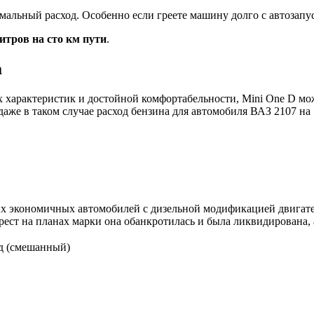
мальный расход. Особенно если греете машину долго с автозапус
литров на сто км пути
.
а
характеристик и достойной комфортабельности, Mini One D мож
 даже в таком случае расход бензина для автомобиля ВАЗ 2107 н
ых экономичных автомобилей с дизельной модификацией двигател
ест на планах марки она обанкротилась и была ликвидирована, 
д (смешанный)