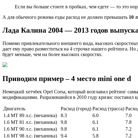
Если вы больше стоите в пробках, чем едете — то это нор
А для обычного режима езды расход не должен превышать
10 
Лада Калина 2004 — 2013 годов выпуск
Помимо привлекательного внешнего вида, высоких скоростных 
дает ему право разместиться на 4 строчке нашего рейтинга. Но
будет меньше, чем на более высоких скоростях.
Приводим пример – 4 место mini one d
Немецкий хетчбек Opel Corsa, который возглавил рейтинг сам
модификациями. Разразившийся в 2010 году кризис поставил кр
Двигатель
Расход (город)
Расход (трасса)
Расхо
1.4 MT 89 л.с. (механика)
8.3
6.0
7.0
1.6 MT 81 л.с. (механика)
9.8
6.1
7.8
1.6 MT 90 л.с. (механика)
9.8
6.1
7.2
1.6 MT 98 л.с. (механика)
9.4
5.8
7.2