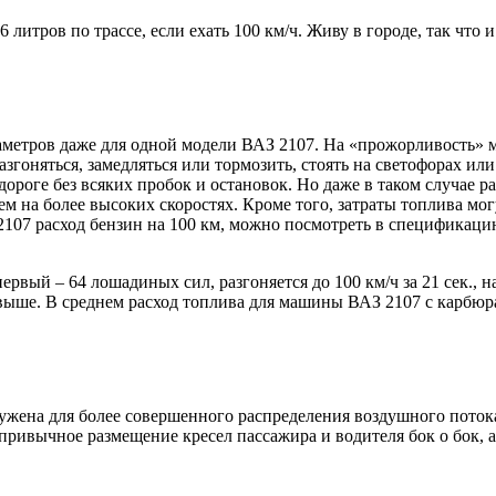
литров по трассе, если ехать 100 км/ч. Живу в городе, так что 
аметров даже для одной модели ВАЗ 2107. На «прожорливость» м
азгоняться, замедляться или тормозить, стоять на светофорах или
 дороге без всяких пробок и остановок. Но даже в таком случае 
м на более высоких скоростях. Кроме того, затраты топлива мог
З 2107 расход бензин на 100 км, можно посмотреть в специфика
рвый – 64 лошадиных сил, разгоняется до 100 км/ч за 21 сек., н
км/ч выше. В среднем расход топлива для машины ВАЗ 2107 с карб
жена для более совершенного распределения воздушного потока
ривычное размещение кресел пассажира и водителя бок о бок, а