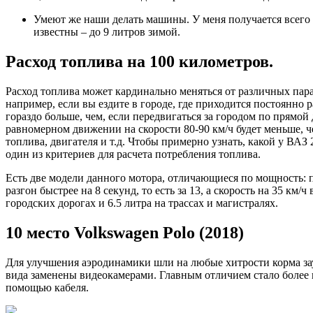
Умеют же наши делать машины. У меня получается всего 6 
известны – до 9 литров зимой.
Расход топлива на 100 километров.
Расход топлива может кардинально меняться от различных пар
например, если вы ездите в городе, где приходится постоянно р
гораздо больше, чем, если передвигаться за городом по прямой
равномерном движении на скорости 80-90 км/ч будет меньше, че
топлива, двигателя и т.д. Чтобы примерно узнать, какой у ВА
один из критериев для расчета потребления топлива.
Есть две модели данного мотора, отличающиеся по мощность: пе
разгон быстрее на 8 секунд, то есть за 13, а скорость на 35 
городских дорогах и 6.5 литра на трассах и магистралях.
10 место Volkswagen Polo (2018)
Для улучшения аэродинамики шли на любые хитрости корма зау
вида заменены видеокамерами. Главным отличием стало более п
помощью кабеля.