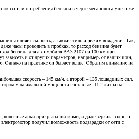
и показатели потребления бензина в черте мегаполиса мне тоже
ашины влияет скорость, а также стиль и режим вождения. Так,
 даже часы проводить в пробках, то расход бензина будет
расход бензина для автомобиля ВАЗ 2107 на 100 км при
ут зависеть и от других параметров, например, от ваших шин,
цию. Однако на практике он бывает выше. Обратим внимание на
аибольшая скорость – 145 км/ч, а второй – 135 лошадиных сил,
юратором максимальной мощности составляет 11.2 литра на
, колесные арки прикрыты щитками, и даже зеркала заднего
 электромотор получил возможность подзарядки от сети с