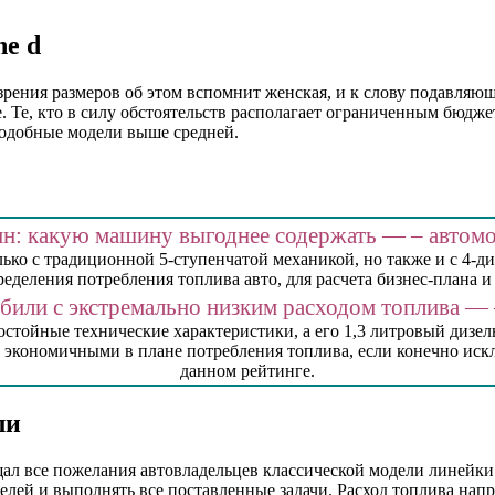
ne d
ения размеров об этом вспомнит женская, и к слову подавляющая
ике. Те, кто в силу обстоятельств располагает ограниченным бюд
подобные модели выше средней.
ин: какую машину выгоднее содержать — – авто
лько с традиционной 5-ступенчатой механикой, но также и с 4-
еделения потребления топлива авто, для расчета бизнес-плана и 
обили с экстремально низким расходом топлива 
тойные технические характеристики, а его 1,3 литровый дизельн
 экономичными в плане потребления топлива, если конечно иск
данном рейтинге.
ли
ал все пожелания автовладельцев классической модели линейки
лей и выполнять все поставленные задачи. Расход топлива напр