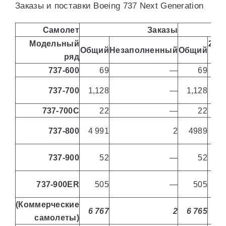
Заказы и поставки Boeing 737 Next Generation
Самолет
Заказы
Модельный
202
Общий
Незаполненный
Общий
ряд
г
737-600
69
—
69
737-700
1,128
—
1,128
737-700C
22
—
22
737-800
4 991
2
4989
737-900
52
—
52
737-900ER
505
—
505
(Коммерческие
6 767
2
6 765
самолеты)