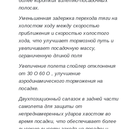
более коротких взлетно-посадочных
полосах.
Уменьшенная задержка перехода тяги на
холостом ходу между скоростью
приближения и скоростью холостого
хода, что улучшает тормозной путь и
увеличивает посадочную массу,
ограниченную длиной поля
Увеличение полета спойлер отклонения
от 30 O 60 O , улучшение
аэродинамического торможения на
посадке.
Двухпозиционный салазок в задней части
самолета для защиты от
непреднамеренных ударов хвостом во
время посадки, что обеспечивает более
высокую высоту захода на посадку и