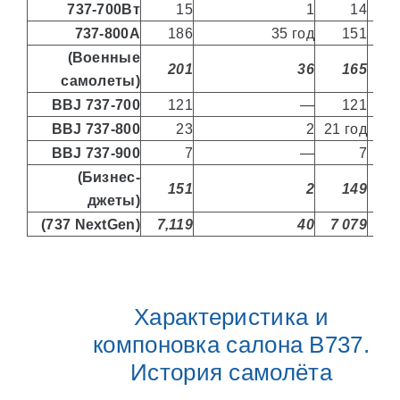
737-700Вт
15
1
14
737-800А
186
35 год
151
1
(Военные
201
36
165
1
самолеты)
BBJ 737-700
121
—
121
BBJ 737-800
23
2
21 год
BBJ 737-900
7
—
7
(Бизнес-
151
2
149
джеты)
(737 NextGen)
7,119
40
7 079
1
Характеристика и
компоновка салона В737.
История самолёта