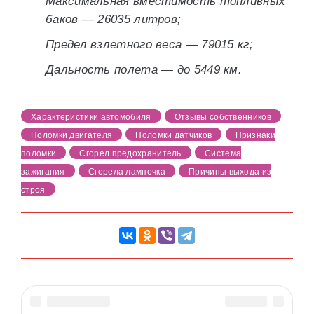
Максимальная вместимость топливных
баков — 26035 литров;
Предел взлетного веса — 79015 кг;
Дальность полета — до 5449 км.
Характеристики автомобиля
Отзывы собственников
Поломки двигателя
Поломки датчиков
Признаки
поломки
Сгорел предохранитель
Система
зажигания
Сгорела лампочка
Причины выхода из
строя