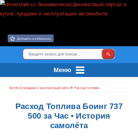
Добавить в избранное
Меню
»
Купля & продажа и эксплуатация авто
Расход топлива
Расход Топлива Боинг 737
500 за Час • История
самолёта