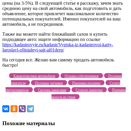
цены (на 3-5%). В следующей статье я расскажу, зачем знать
среднюю цену на свой автомобиль, как подготовить и дать
объявление, которое привлечет максимальное количество
потенциальных покупателей. Именно покупателей на ваш
автомобиль, а не посредников.
Также вы можете найти ближайший салон и купить
подходящее авто: ищите информацию по ссылке
https://kadastrovyie.ru/kadastr/Vypiska-iz-kadastrovoi-karty-
Iaroslavl-ofitsialnyi-sait-ai01derp/
На сегодня все. Желаю вам самому продать автомобиль
быстро!
Характеристики автомобиля
Отзывы собственников
Поломки
двигателя
Поломки датчиков
Признаки поломки
Сгорел
предохранитель
Система зажигания
Сгорела лампочка
Причины
выхода из строя
Похожие материалы