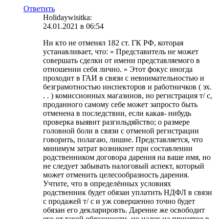
Ответить
Holidaywisitka:
24.01.2021 в 06:54
Ни кто не отменял 182 ст. ГК РФ, которая
устанавливает, что: » Представитель не может
совершать сделки от имени представляемого в
отношении себя лично. » Этот фокус иногда
проходит в ГАИ в связи с невнимательностью и
безграмотностью инспекторов и работничков ( эх.
. . ) комиссионных магазинов, но регистрация т/ с,
проданного самому себе может запросто быть
отменена в последствии, если какая- нибудь
проверка выявит разгильдяйство; о размере
головной боли в связи с отменой регистрации
говорить, полагаю, лишне. Представляется, что
минимум затрат возникнет при составлении
родственником договора дарения на ваше имя, но
не следует забывать налоговый аспект, который
может отменить целесообразность дарения.
Учтите, что в определённых условиях
родственник будет обязан уплатить НДФЛ в связи
с продажей т/ с и уж совершенно точно будет
обязан его декларировть. Дарение же освободит
его от такой обязанности, но налог на принятое в