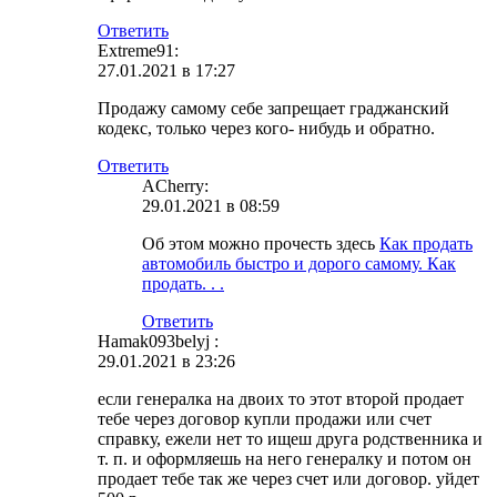
Ответить
Extreme91:
27.01.2021 в 17:27
Продажу самому себе запрещает граджанский
кодекс, только через кого- нибудь и обратно.
Ответить
ACherry:
29.01.2021 в 08:59
Об этом можно прочесть здесь
Как продать
автомобиль быстро и дорого самому. Как
продать. . .
Ответить
Hamak093belyj :
29.01.2021 в 23:26
если генералка на двоих то этот второй продает
тебе через договор купли продажи или счет
справку, ежели нет то ищеш друга родственника и
т. п. и оформляешь на него генералку и потом он
продает тебе так же через счет или договор. уйдет