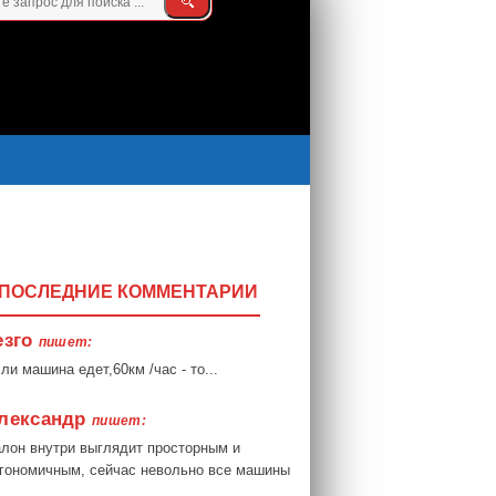
ПОСЛЕДНИЕ КОММЕНТАРИИ
езго
пишет:
ли машина едет,60км /час - то...
лександр
пишет:
лон внутри выглядит просторным и
гономичным, сейчас невольно все машины
.