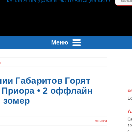
Меню
и
ии Габаритов Горят
 Приора • 2 оффлайн
с
зомер
Ес
А
Са
ОШИБКИ
эр
с..