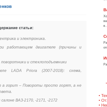
енков
В
Хо
ва
в..
ержание статьи:
С
ектрика и электроника.
Ра
ри работающем двигателе (причины и
оп
И
 поворотники и стеклоподъемники
Ра
ле LADA Priora (2007-2018): схема,
 а горит – Повороты просто горят, а не
твета.
• Те
салоне ВАЗ-2170, -2171, -2172
• О
• Не