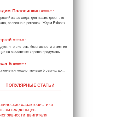
адим Половинкин
пишет:
роший запас хода, для наших дорог это
жно, особенно в регионах. Ждем Exlantix
.
ергей
пишет:
дует, что системы безопасности и зимние
ции на экслантикс хорошо продуманы....
ван Б
пишет:
згоняется мощно, меньше 5 секунд до...
ПОПУЛЯРНЫЕ СТАТЬИ
хнические характеристики
тзывы владельцев
исправности двигателя