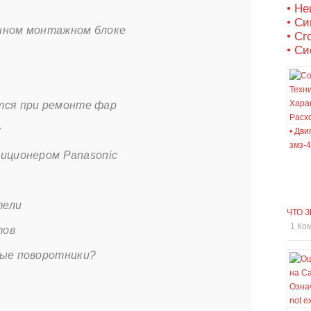
• Не
• С
нном монтажном блоке
• Сг
• Си
тся при ремонте фар
w
диционером Panasonic
тели
ЧТО 
1 Ко
тов
ные поворотники?