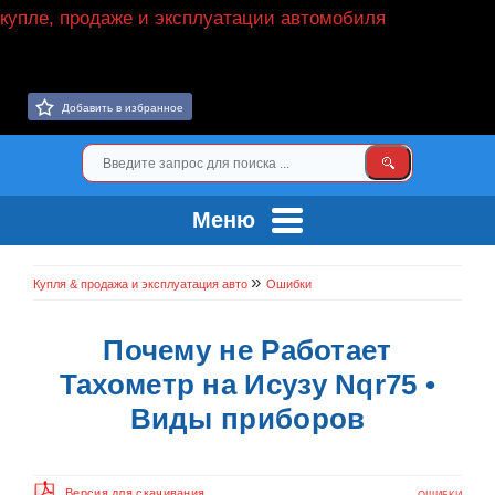
Добавить в избранное
Меню
»
Купля & продажа и эксплуатация авто
Ошибки
Почему не Работает
Тахометр на Исузу Nqr75 •
Виды приборов
Версия для скачивания