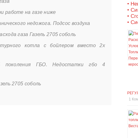
газа
• Не
• С
и работе на газе ниже
• Сг
• Си
нического недожога. Подсос воздуха
схода газа Газель 2705 соболь
онтурного котла с бойлером вместо 2х
 поколения ГБО. Недостатки гбо 4
зель 2705 соболь
РЕГУ
1 Ко