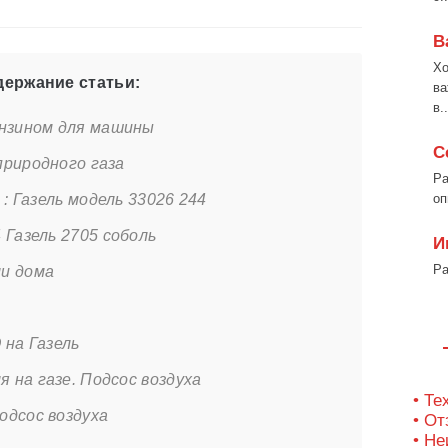
В
Хо
ержание статьи:
ва
в..
ензином для машины
С
природного газа
Ра
 : Газель модель 33026 244
оп
 Газель 2705 соболь
И
Ра
и дома
 на Газель
на газе. Подсос воздуха
• Те
одсос воздуха
• О
• Не