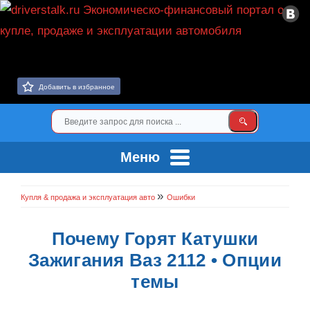
Добавить в избранное
Меню
»
Купля & продажа и эксплуатация авто
Ошибки
Почему Горят Катушки
Зажигания Ваз 2112 • Опции
темы