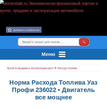
Добавить в избранное
Меню
»
Купля & продажа и эксплуатация авто
Расход топлива
Норма Расхода Топлива Уаз
Профи 236022 • Двигатель
все мощнее