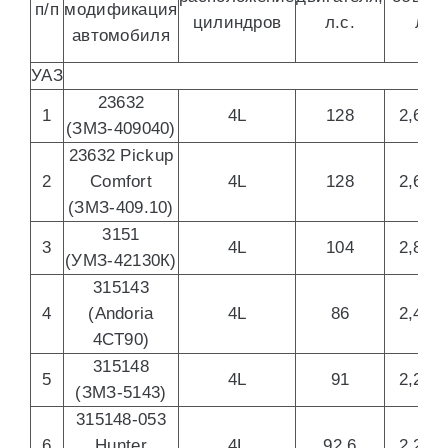
п/п
модификация
цилиндров
л.с.
л
автомобиля
УАЗ
23632
1
4L
128
2,693
(ЗМЗ-409040)
23632 Pickup
2
Comfort
4L
128
2,693
(ЗМЗ-409.10)
3151
3
4L
104
2,890
(УМЗ-42130К)
315143
4
(Andoria
4L
86
2,417
4CT90)
315148
5
4L
91
2,240
(ЗМЗ-5143)
315148-053
6
Hunter
4L
92,6
2,240