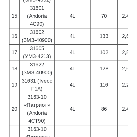
31601
15
(Andoria
4L
70
2,417
4C90)
31602
16
4L
133
2,693
(ЗМЗ-40900)
31605
17
4L
102
2,890
(УМЗ-4213)
31622
18
4L
128
2,693
(ЗМЗ-40900)
31631 (Iveco
19
4L
116
2,287
F1A)
3163-10
«Патриот»
20
4L
86
2,417
(Andoria
4CT90)
3163-10