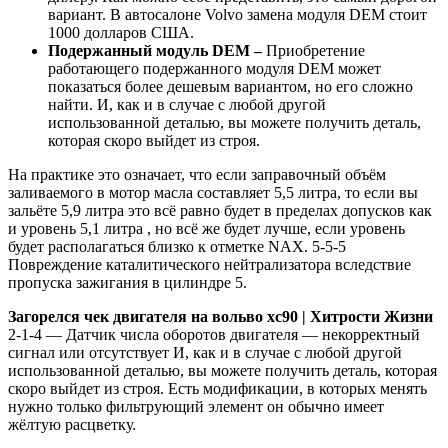
вариант. В автосалоне Volvo замена модуля DEM стоит
1000 долларов США.
Подержанный модуль DEM –
Приобретение
работающего подержанного модуля DEM может
показаться более дешевым вариантом, но его сложно
найти. И, как и в случае с любой другой
использованной деталью, вы можете получить деталь,
которая скоро выйдет из строя.
На практике это означает, что если заправочный объём
заливаемого в мотор масла составляет 5,5 литра, то если вы
зальёте 5,9 литра это всё равно будет в пределах допусков как
и уровень 5,1 литра , но всё же будет лучше, если уровень
будет располагаться близко к отметке NAX. 5-5-5
Повреждение каталитического нейтрализатора вследствие
пропуска зажигания в цилиндре 5.
Загорелся чек двигателя на вольво хс90 | Хитрости Жизни
2-1-4 — Датчик числа оборотов двигателя — некорректный
сигнал или отсутствует И, как и в случае с любой другой
использованной деталью, вы можете получить деталь, которая
скоро выйдет из строя. Есть модификации, в которых менять
нужно только фильтрующий элемент он обычно имеет
жёлтую расцветку.