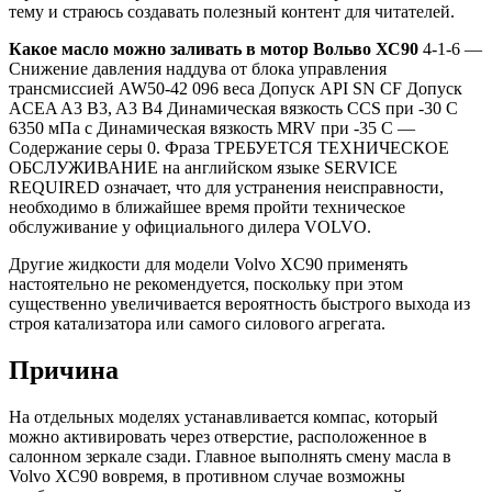
тему и страюсь создавать полезный контент для читателей.
Какое масло можно заливать в мотор Вольво ХС90
4-1-6 —
Снижение давления наддува от блока управления
трансмиссией AW50-42 096 веса Допуск API SN CF Допуск
ACEA A3 B3, A3 B4 Динамическая вязкость CCS при -30 С
6350 мПа с Динамическая вязкость MRV при -35 С —
Содержание серы 0. Фраза ТРЕБУЕТСЯ ТЕХНИЧЕСКОЕ
ОБСЛУЖИВАНИЕ на английском языке SERVICE
REQUIRED означает, что для устранения неисправности,
необходимо в ближайшее время пройти техническое
обслуживание у официального дилера VOLVO.
Другие жидкости для модели Volvo XC90 применять
настоятельно не рекомендуется, поскольку при этом
существенно увеличивается вероятность быстрого выхода из
строя катализатора или самого силового агрегата.
Причина
На отдельных моделях устанавливается компас, который
можно активировать через отверстие, расположенное в
салонном зеркале сзади. Главное выполнять смену масла в
Volvo XC90 вовремя, в противном случае возможны