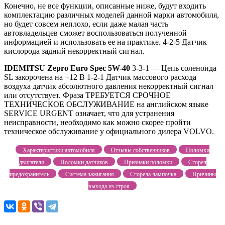
Конечно, не все функции, описанные ниже, будут входить
комплектацию различных моделей данной марки автомобиля,
но будет совсем неплохо, если даже малая часть
автовладельцев сможет воспользоваться полученной
информацией и использовать ее на практике. 4-2-5 Датчик
кислорода задний некорректный сигнал.
IDEMITSU Zepro Euro Spec 5W-40
3-3-1 — Цепь соленоида
SL закорочена на +12 В 1-2-1 Датчик массового расхода
воздуха датчик абсолютного давления некорректный сигнал
или отсутствует. Фраза ТРЕБУЕТСЯ СРОЧНОЕ
ТЕХНИЧЕСКОЕ ОБСЛУЖИВАНИЕ на английском языке
SERVICE URGENT означает, что для устранения
неисправности, необходимо как можно скорее пройти
техническое обслуживание у официального дилера VOLVO.
Характеристики автомобиля
Отзывы собственников
Поломки
двигателя
Поломки датчиков
Признаки поломки
Сгорел
предохранитель
Система зажигания
Сгорела лампочка
Причины
выхода из строя