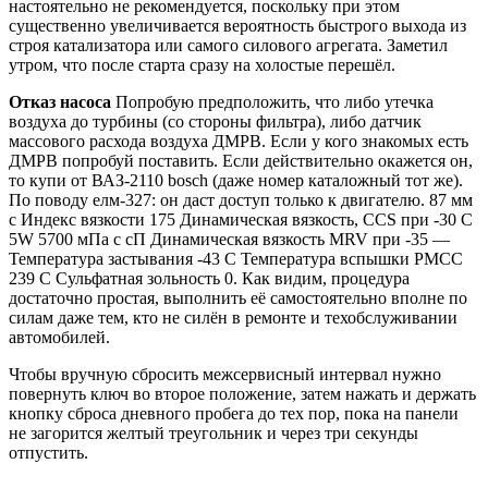
настоятельно не рекомендуется, поскольку при этом
существенно увеличивается вероятность быстрого выхода из
строя катализатора или самого силового агрегата. Заметил
утром, что после старта сразу на холостые перешёл.
Отказ насоса
Попробую предположить, что либо утечка
воздуха до турбины (со стороны фильтра), либо датчик
массового расхода воздуха ДМРВ. Если у кого знакомых есть
ДМРВ попробуй поставить. Если действительно окажется он,
то купи от ВАЗ-2110 bosch (даже номер каталожный тот же).
По поводу елм-327: он даст доступ только к двигателю. 87 мм
c Индекс вязкости 175 Динамическая вязкость, CCS при -30 С
5W 5700 мПа с сП Динамическая вязкость MRV при -35 —
Температура застывания -43 C Температура вспышки PMCC
239 C Сульфатная зольность 0. Как видим, процедура
достаточно простая, выполнить её самостоятельно вполне по
силам даже тем, кто не силён в ремонте и техобслуживании
автомобилей.
Чтобы вручную сбросить межсервисный интервал нужно
повернуть ключ во второе положение, затем нажать и держать
кнопку сброса дневного пробега до тех пор, пока на панели
не загорится желтый треугольник и через три секунды
отпустить.