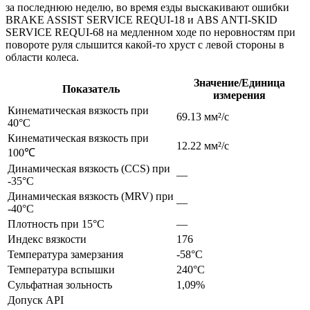
за последнюю неделю, во время езды выскакивают ошибки
BRAKE ASSIST SERVICE REQUI-18 и ABS ANTI-SKID
SERVICE REQUI-68 на медленном ходе по неровностям при
повороте руля слышится какой-то хруст с левой стороны в
области колеса.
Значение/Единица
Показатель
измерения
Кинематическая вязкость при
69.13 мм²/с
40°C
Кинематическая вязкость при
12.22 мм²/с
100℃
Динамическая вязкость (CCS) при
—
-35°С
Динамическая вязкость (MRV) при
—
-40°С
Плотность при 15°C
—
Индекс вязкости
176
Температура замерзания
-58°C
Температура вспышки
240°C
Сульфатная зольность
1,09%
Допуск API