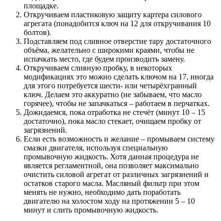
площадке.
Откручиваем пластиковую защиту картера силового
агрегата (понадобится ключ на 12 для откручивания 10
болтов).
Подставляем под сливное отверстие тару достаточного
объёма, желательно с широкими краями, чтобы не
испачкать место, где будем производить замену.
Откручиваем сливную пробку, в некоторых
модификациях это можно сделать ключом на 17, иногда
для этого потребуется шести- или четырёхгранный
ключ. Делаем это аккуратно (не забываем, что масло
горячее), чтобы не запачкаться – работаем в перчатках.
Дожидаемся, пока отработка не стечёт (минут 10 – 15
достаточно), пока масло стекает, очищаем пробку от
загрязнений.
Если есть возможность и желание – промываем систему
смазки двигателя, используя специальную
промывочную жидкость. Хотя данная процедура не
является регламентной, она позволяет максимально
очистить силовой агрегат от различных загрязнений и
остатков старого масла. Масляный фильтр при этом
менять не нужно, необходимо дать поработать
двигателю на холостом ходу на протяжении 5 – 10
минут и слить промывочную жидкость.