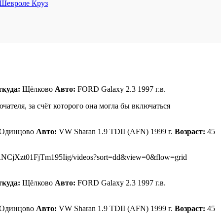
 Шевроле Круз
ткуда:
Щёлково
Авто:
FORD Galaxy 2.3 1997 г.в.
чателя, за счёт которого она могла бы включаться
Одинцово
Авто:
VW Sharan 1.9 TDII (AFN) 1999 г.
Возраст:
45
ANCjXzt01FjTm195Iig/videos?sort=dd&view=0&flow=grid
ткуда:
Щёлково
Авто:
FORD Galaxy 2.3 1997 г.в.
Одинцово
Авто:
VW Sharan 1.9 TDII (AFN) 1999 г.
Возраст:
45