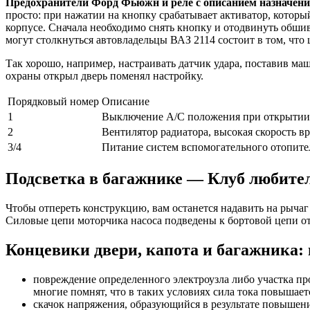
Предохранители Форд Фьюжн и реле с описанием назначени
просто: при нажатии на кнопку срабатывает активатор, котор
корпусе. Сначала необходимо снять кнопку и отодвинуть обшив
могут столкнуться автовладельцы ВАЗ 2114 состоит в том, что
Так хорошо, например, настраивать датчик удара, поставив маш
охраны открыл дверь поменял настройку.
Порядковый номер
Описание
1
Выключение А/С положения при открытии 
2
Вентилятор радиатора, высокая скорость в
3/4
Питание систем вспомогательного отопител
Подсветка в багажнике — Клуб любите
Чтобы отпереть конструкцию, вам останется надавить на рычаг
Силовые цепи моторчика насоса подведены к бортовой цепи от
Концевики двери, капота и багажника: 
повреждение определенного электроузла либо участка про
многие помнят, что в таких условиях сила тока повышаетс
скачок напряжения, образующийся в результате повышени