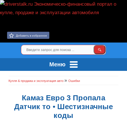
Добавить в избранное
Меню
»
Купля & продажа и эксплуатация авто
Ошибки
Камаз Евро 3 Пропала
Датчик то • Шестизначные
коды