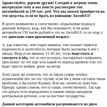
Здравствуйте, дорогие друзья! Сегодня я затрону очень
интересную тему и мы вместе рассмотрим топ
автомобилей за 150 тыс. руб. Что мы можем приобрести на
эти средства, если не брать во внимание АвтоВАЗ?
Я долго размышлял и сопоставлял, подыскивая подход к
данному вопросу, ведь, как Вы понимаете, если цена
автомобиля 150 тысяч рублей и это не АвтоВАЗ, то по ходу у
нее
довольно-таки приличный возраст.
А, как известно, чем старее машина, тем сильнее теряется
надежность и целостность, которые были заложены в нее с
завода. Ведь если машине 15-20 лет, тогда
надо ехать и
смотреть в оба,
что от нее осталось, постараться сообразить,
прослужит ли это еще хоть какой-то период времени или это
будет просто выброс денег на ветер.
Хочу сразу же отметить, что за такую сумму особых
ограничений нет, на тот случай, если бы у меня состояла такая
проблема, я бы купил Калину. Или же, ничем не хуже нее,
Приору, одним словом, что-то наше, отечественное. Так как
эти деньги есть определенно в нашем северо-западном
центральном регионе, а не на востоке государства.
Данной категории автомобили расцениваются по двум