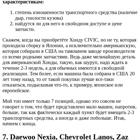
характеристикам:
степень изношенности транспортного средства (наличие
дыр, гнилости кузова)
найдутся ли для него в свободном доступе и цене
запчасти.
Скажем, когда вы приобретёте Хонду CIVIC, но не ту, которая
проходила сборку в Японии, а исключительно американскую,
которая собирали в США на тамошнем заводе производителя
со всеми родными запчастями. Ведь даже мельчайшую деталь
для американской Хонды, такую, как шуруп, надо ждать в
течение 2-3 недель, а для обычных имеются в свободной
реализации. Тем более, если машина была собрана в США 20
лет тому назад, то от такой покупки лучше все-таки
отказаться, подыскивая что-то, к примеру, японское или
европейское.
Мой топ имеет только 7 позиций, однако это совсем не
говорит о том, что будет представлено мало машин, напротив,
больше, так как фактически каждый пункт будет вмещать 2-3
транспортных средства, а иногда и даже побольше. Итак,
начнем с конца.
7.
Daewoo
Nexia, Chevrolet Lanos, Zaz