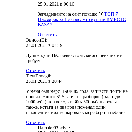
25.01.2021 в 06:16
Заглядывайте на сайт почаще 🙂
ТОП 7
Иномарок за 150 тыс. Что купить ВМЕСТО
ВАЗА?
Ответить
ЭвисонDj:
24.01.2021 в 04:19
Лучше купи ВАЗ мало стоит, много бензина не
требует.
Ответить
TieraErmegil:
25.01.2021 в 20:44
У меня был мерс- 190Е 85 года. запчасти почти не
просил. много Б\ У запч. на разборке ( задн. дв.
1000руб. ) нов колодки 300- 500руб. шаровая
также. кстати за два года поменял один
наконечник иодну шароваю. мерс бери и небойся.
Ответить
Hamak093belyj :