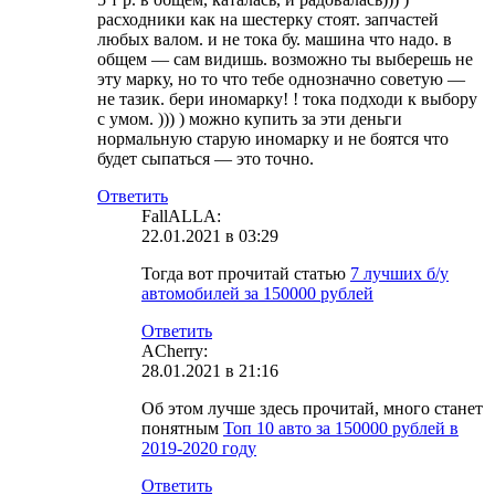
расходники как на шестерку стоят. запчастей
любых валом. и не тока бу. машина что надо. в
общем — сам видишь. возможно ты выберешь не
эту марку, но то что тебе однозначно советую —
не тазик. бери иномарку! ! тока подходи к выбору
с умом. ))) ) можно купить за эти деньги
нормальную старую иномарку и не боятся что
будет сыпаться — это точно.
Ответить
FallALLA:
22.01.2021 в 03:29
Тогда вот прочитай статью
7 лучших б/у
автомобилей за 150000 рублей
Ответить
ACherry:
28.01.2021 в 21:16
Об этом лучше здесь прочитай, много станет
понятным
Топ 10 авто за 150000 рублей в
2019-2020 году
Ответить