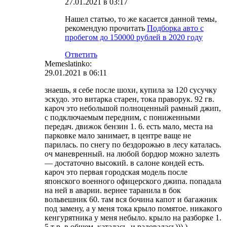
27.01.2021 в 03:17
Нашел статью, то же касается данной темы,
рекомендую прочитать
Подборка авто с
пробегом до 150000 рублей в 2020 году
Ответить
Memeslatinko:
29.01.2021 в 06:11
знаешь, я себе после шохи, купила за 120 сусучку
эскудо. это витарка старен, тока праворук. 92 гв.
кароч это небольшой полноценный рамный джип,
с подключаемым передним, с пониженными
передач. движок бензин 1. 6. есть мало, места на
парковке мало занимает, в центре ваще не
парилась. по снегу по бездорожью в лесу каталась.
оч маневренный. на любой бордюр можно залезть
— достаточно высокий. в салоне кондей есть.
кароч это первая городская модель после
японского военного офицерского джипа. попадала
на ней в аварии. вернее таранила в бок
вольвешник 60. там вся бочина капот и багажник
под замену, а у меня тока крыло помятое. никакого
кенгурятника у меня небыло. крыло на разборке 1.
5 т р. в общем, каталась, и радовалась))) )