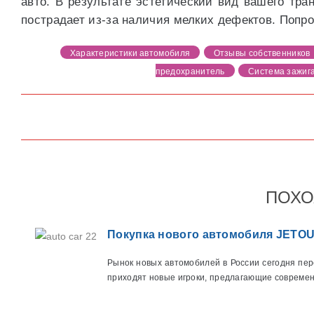
авто. В результате эстетический вид вашего тра
пострадает из-за наличия мелких дефектов. Попро
Характеристики автомобиля
Отзывы собственников
предохранитель
Система зажиг
ПОХО
Покупка нового автомобиля JETOUR
Рынок новых автомобилей в России сегодня пе
приходят новые игроки, предлагающие современ