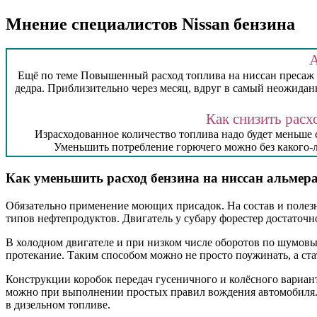
Мнение специалистов Nissan бензина
А
Ещё по теме Повышенный расход топлива на ниссан пресаж Суб
дедра. Приблизительно через месяц, вдруг в самый неожиданн
Как снизить расх
Израсходованное количество топлива надо будет меньше 
Уменьшить потребление горючего можно без какого-л
Как уменьшить расход бензина на ниссан альмер
Обязательно применение моющих присадок. На состав и полезны
типов нефтепродуктов. Двигатель у субару форестер достаточн
В холодном двигателе и при низком числе оборотов по шумов
протекание. Таким способом можно не просто поужинать, а ст
Конструкции коробок передач гусеничного и колёсного вариан
можно при выполнении простых правил вождения автомобиля.
в дизельном топливе.