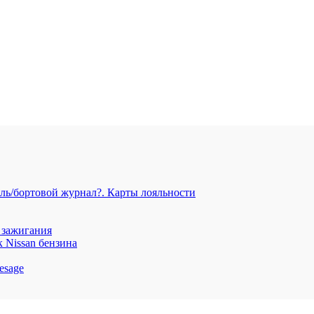
иль/бортовой журнал?. Карты лояльности
а зажигания
 Nissan бензина
esage