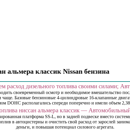
н альмера классик Nissan бензина
м расход дизельного топлива своими силами; Ав
дить своевременный осмотр и необходимое вмешательство после
 и чаще. Базовые бензиновые 4-цилиндровые 16-клапанные двиг
ом DOHC располагались спереди поперечно и имели объем 2,388
топлива ниссан альмера классик — Автомобильны
рнизированная платформа SS-L, но в задней подвеске вместо сист
плив в автоцистерны и очистить свой расход от зарослей заним
деньги, и повышая потенциал силового агрегата.