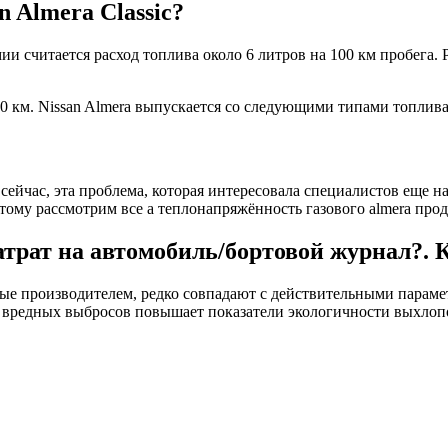
 Almera Classic?
и считается расход топлива около 6 литров на 100 км пробега. 
100 км. Nissan Almera выпускается со следующими типами топлив
йчас, эта проблема, которая интересовала специалистов еще на
тому рассмотрим все а теплонапряжённость газового almera прод
затрат на автомобиль/бортовой журнал?.
ые производителем, редко совпадают с действительными парамет
е вредных выбросов повышает показатели экологичности выхлоп