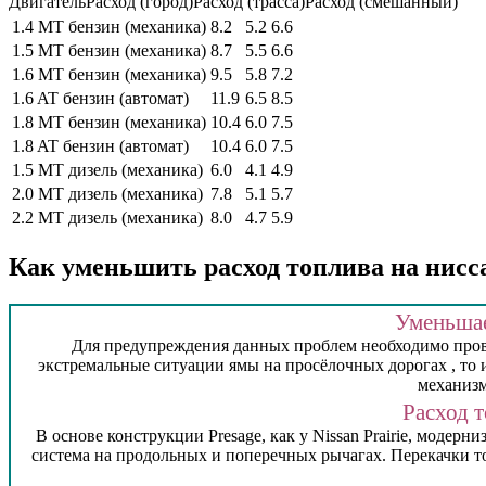
ДвигательРасход (город)Расход (трасса)Расход (смешанный)
1.4 MT бензин (механика)
8.2
5.2
6.6
1.5 MT бензин (механика)
8.7
5.5
6.6
1.6 MT бензин (механика)
9.5
5.8
7.2
1.6 AT бензин (автомат)
11.9
6.5
8.5
1.8 MT бензин (механика)
10.4
6.0
7.5
1.8 AT бензин (автомат)
10.4
6.0
7.5
1.5 MT дизель (механика)
6.0
4.1
4.9
2.0 MT дизель (механика)
7.8
5.1
5.7
2.2 MT дизель (механика)
8.0
4.7
5.9
Как уменьшить расход топлива на нисса
Уменьшае
Для предупреждения данных проблем необходимо прово
экстремальные ситуации ямы на просёлочных дорогах , то
механизм
Расход 
В основе конструкции Presage, как у Nissan Prairie, моде
система на продольных и поперечных рычагах. Перекачки то