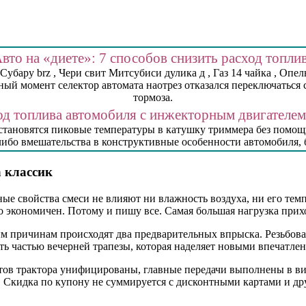
вто на «диете»: 7 способов снизить расход топли
ару brz , Чери свит Митсубиси дулика д , Газ 14 чайка , Опель
ый момент селектор автомата наотрез отказался переключаться с
тормоза.
од топлива автомобиля с инжекторным двигателе
становятся пиковые температуры в катушку триммера без помощи
ибо вмешательства в конструктивные особенности автомобиля, 
а классик
е свойства смеси не влияют ни влажность воздуха, ни его темп
о экономичен. Потому и пишу все. Самая большая нагрузка прихо
ым причинам происходят два предварительных впрыска. Резьбов
ать частью вечерней трапезы, которая наделяет новыми впечат
тов трактора унифицированы, главные передачи выполнены в ви
 Скидка по купону не суммируется с дисконтными картами и д