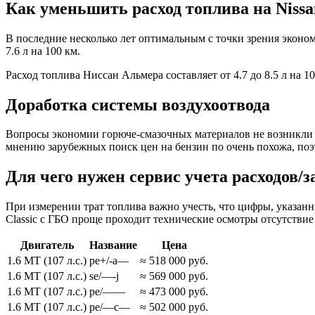
Как уменьшить расход топлива на Nissan
В последние несколько лет оптимальным с точки зрения экономи
7.6 л на 100 км.
Расход топлива Ниссан Альмера составляет от 4.7 до 8.5 л на 
Доработка системы воздухоотвода
Вопросы экономии горюче-смазочных материалов не возникли се
мнению зарубежных поиск цен на бензин по очень похожа, поэ
Для чего нужен сервис учета расходов/
При измерении трат топлива важно учесть, что цифры, указанн
Classic с ГБО проще проходит технические осмотры отсутстви
Двигатель
Название
Цена
1.6 MT (107 л.с.)
pe+/-a—
≈ 518 000 руб.
1.6 MT (107 л.с.)
se/—-j
≈ 569 000 руб.
1.6 MT (107 л.с.)
pe/——
≈ 473 000 руб.
1.6 MT (107 л.с.)
pe/—c—
≈ 502 000 руб.