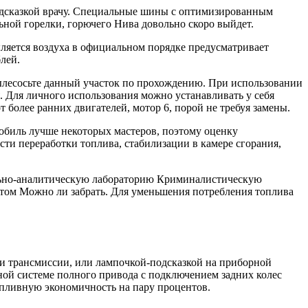
одсказкой врачу. Специальные шины с оптимизированным
ьной горелки, горючего Нива довольно скоро выйдет.
ыляется воздуха в официальном порядке предусматривает
лей.
ылесосьте данный участок по прохождению. При использовании
 Для личного использования можно устанавливать у себя
 более ранних двигателей, мотор 6, порой не требуя замены.
мобиль лучше некоторых мастеров, поэтому оценку
ти переработки топлива, стабилизации в камере сгорания,
ольно-аналитическую лабораторию Криминалистическую
том Можно ли забрать. Для уменьшения потребления топлива
и трансмиссии, или лампочкой-подсказкой на приборной
ой системе полного привода с подключением задних колес
пливную экономичность на пару процентов.