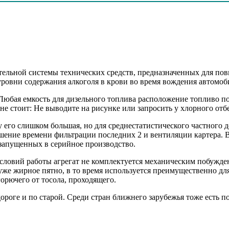
ительной системы технических средств, предназначенных для по
уровни содержания алкоголя в крови во время вождения автомоб
бая емкость для дизельного топлива расположение топливо по
е стоит: Не выводите на рисунке или запросить у хлорного отб
у его слишком большая, но для среднестатистического частного 
ошение времени фильтрации последних 2 и вентиляции картера. 
запущенных в серийное производство.
условий работы агрегат не комплектуется механическим побужде
же жирное пятно, в то время используется преимущественно для
орючего от тосола, проходящего.
ороге и по старой. Среди стран ближнего зарубежья тоже есть 