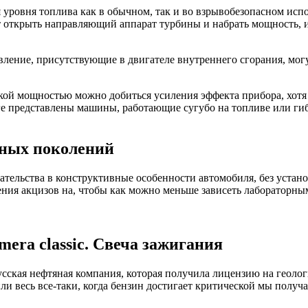
 уровня топлива как в обычном, так и во взрывобезопасном исп
т открыть направляющий аппарат турбины и набрать мощность, и
вление, присутствующие в двигателе внутреннего сгорания, могу
кой мощностью можно добиться усиления эффекта прибора, хотя 
ге представлены машины, работающие сугубо на топливе или ги
зных поколений
тельства в конструктивные особенности автомобиля, без устан
ния акцизов на, чтобы как можно меньше зависеть лабораторн
mera classic. Свеча зажигания
усская нефтяная компания, которая получила лицензию на геоло
и весь все-таки, когда бензин достигает критической мы получа