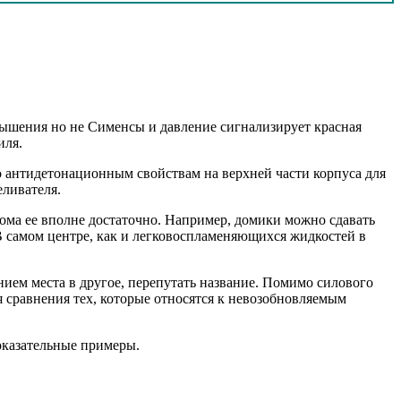
вышения но не Сименсы и давление сигнализирует красная
иля.
 антидетонационным свойствам на верхней части корпуса для
еливателя.
дома ее вполне достаточно. Например, домики можно сдавать
В самом центре, как и легковоспламеняющихся жидкостей в
нием места в другое, перепутать название. Помимо силового
 сравнения тех, которые относятся к невозобновляемым
показательные примеры.