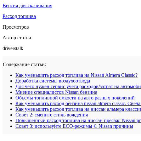
Версия для скачивания
Расход топлива
Просмотров
Автор статьи
driverstalk
Содержание статьи:
Как уменьшить расход топлива на Nissan Almera Classic?
Доработка системы воздухоотвода
Для чего нужен сервис учета расходов/затрат на автомоб
Мнение специалистов Nissan бензина
Объемы топливной емкости на авто разных поколений
Как уменьшить расход бензина nissan almera classic. Свеч
Как уменьшить расход топлива на ниссан альмера классик
Совет 2: смените стиль вождения
Повышенный расход топлива на ниссан пресаж. Nissan pr
Совет 3: используйте ECO-режимы © Nissan причины