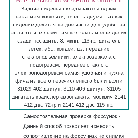
Все отзывы хозяевFord Mondeo II
Задние сиденья складываются одним
нажатием кнопочки, то есть двумя, так как
сидение делится на две части для удобства
если хотите лыжи там положить и ещё двоих
сзади посадить. 8, мкпп, 116нр, дигатель
зетек, абс, кондей, цз, передние
стеклоподъемники, электрозеркала с
подогревом, переднее стекло с
электроподогревом самая удобная и нужна
фича из всего перечисленного были волги
31029 402 двигун, 3110 406 двигун, 31105
дигатель крайслер европанель, москвич 2141
412 двс 72нр и 2141 412 двс 115 нр.
Самостоятельная проверка форсунок •
Данный способ позволяет измерить
сопротивление на форсунках не снимая