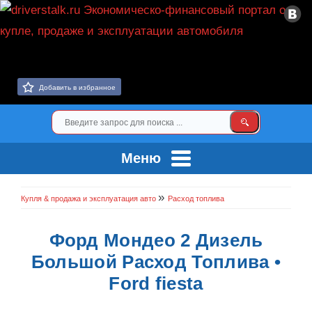
Добавить в избранное
Меню
»
Купля & продажа и эксплуатация авто
Расход топлива
Форд Мондео 2 Дизель
Большой Расход Топлива •
Ford fiesta