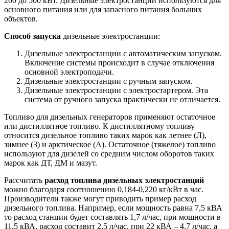
200 до 500 кВт. Дизельные электростанции используются для
основного питания или для запасного питания больших
объектов.
Способ запуска
дизельные электростанции:
Дизельные электростанции с автоматическим запуском.
Включение системы происходит в случае отключения
основной электроподачи.
Дизельные электростанции с ручным запуском.
Дизельные электростанции с электростартером. Эта
система от ручного запуска практически не отличается.
Топливо для дизельных генераторов применяют остаточное
или дистиллятное топливо. К дистиллятному топливу
относится дизельное топливо таких марок как летнее (Л),
зимнее (З) и арктическое (А). Остаточное (тяжелое) топливо
используют для дизелей со средним числом оборотов таких
марок как ДТ, ДМ и мазут.
Рассчитать
расход топлива дизельных электростанций
можно благодаря соотношению 0,184-0,220 кг/кВт в час.
Производители также могут приводить пример расход
дизельного топлива. Например, если мощность равна 7,5 кВА
то расход станции будет составлять 1,7 л/час, при мощности в
11,5 кВА, расход составит 2,5 л/час, при 22 кВА – 4,7 л/час, а