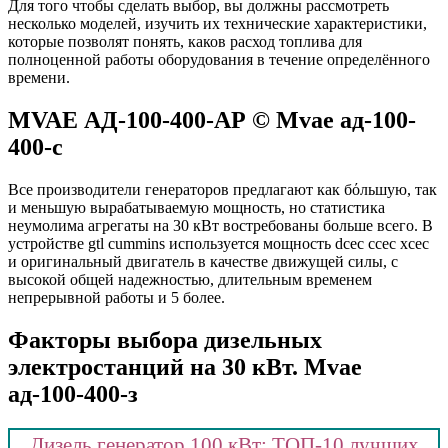
Для того чтобы сделать выбор, вы должны рассмотреть
несколько моделей, изучить их технические характеристики,
которые позволят понять, каков расход топлива для
полноценной работы оборудования в течение определённого
времени.
MVAE АД-100-400-АР © Mvae ад-100-
400-с
Все производители генераторов предлагают как бόльшую, так
и меньшую вырабатываемую мощность, но статистика
неумолима агрегаты на 30 кВт востребованы больше всего. В
устройстве gtl cummins используется мощность dcec ccec xcec
и оригинальный двигатель в качестве движущей силы, с
высокой общей надежностью, длительным временем
непрерывной работы и 5 более.
Факторы выбора дизельных
электростанций на 30 кВт. Mvae
ад-100-400-з
Дизель генератор 100 кВт: ТОП-10 лучших