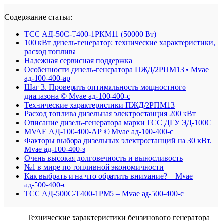
Содержание статьи:
ТСС АД-50С-Т400-1РКМ11 (50000 Вт)
100 кВт дизель-генератор: технические характеристики,
расход топлива
Надежная сервисная поддержка
Особенности дизель-генератора ПЖД/2РПМ13 • Mvae
ад-100-400-ар
Шаг 3. Проверить оптимальность мощностного
диапазона © Mvae ад-100-400-с
Технические характеристики ПЖД/2РПМ13
Расход топлива дизельная электростанция 200 кВт
Описание дизель-генератора марки ТСС ДГУ ЭД-100С
MVAE АД-100-400-АР © Mvae ад-100-400-с
Факторы выбора дизельных электростанций на 30 кВт.
Mvae ад-100-400-з
Очень высокая долговечность и выносливость
№1 в мире по топливной экономичности
Как выбрать и на что обратить внимание? – Mvae
ад-500-400-c
ТСС АД-500С-Т400-1РМ5 – Mvae ад-500-400-c
Технические характеристики бензинового генератора