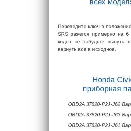
всех модел
Переведите ключ в положение
SRS зажегся примерно на 6 
кодов не забудьте вынуть п
вернуть все в исходное.
Honda Civi
приборная па
OBD2A 37820-P2J-J62 Ва
OBD2A 37820-P2J-J63 Ва
OBD2A 37820-P2J-J61 Ва