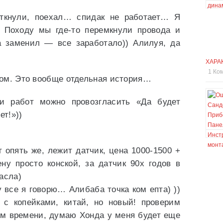
откнули, поехал… спидак не работает… Я
. Походу мы где-то перемкнули провода и
да заменил — все заработало)) Алилуя, да
ХАРА
1 Ко
ом. Это вообще отдельная история…
и работ можно провозгласить «Да будет
ет!»))
 опять же, лежит датчик, цена 1000-1500 +
ну просто конской, за датчик 90х годов в
асла)
у все я говорю… Алибаба точка ком епта) ))
 с копейками, китай, но новый! проверим
ием времени, думаю Хонда у меня будет еще