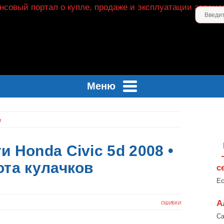
Меню
и
и Honda Civic 5d 2008 •
та кулачков
с
Ес
А
ОШИБКИ
Са