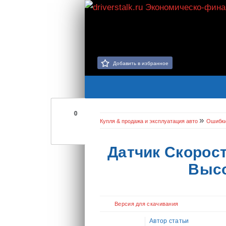
Добавить в избранное
0
»
Купля & продажа и эксплуатация авто
Ошибк
Датчик Скорост
Высо
Версия для скачивания
Автор статьи