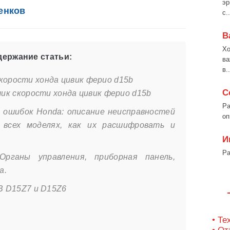
эр
енков
с..
В
Хо
ержание статьи:
ва
в..
корости хонда цивик ферио d15b
С
ик скорости хонда цивик ферио d15b
Ра
 ошибок Honda: описание неисправностей
оп
 всех моделях, как их расшифровать и
И
Ра
Органы управления, приборная панель,
а.
B D15Z7 и D15Z6
• Те