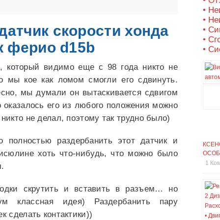
• О
• Не
• Не
датчик скорости хонда
• С
• Сг
к ферио d15b
• Си
и, который видимо еще с 98 года никто не
то мы кое как ломом смогли его сдвинуть.
есно, мы думали он вытаскивается сдвигом
о оказалось его из любого положения можно
 никто не делал, поэтому так трудно было)
 полностью раздербанить этот датчик и
КСЕН
писюлине хоть что-нибудь, что можно было
ОСОБ
1 Ко
.
водки скрутить и вставить в разъем… но
м классная идея) Раздербанить пару
к сделать контактики))