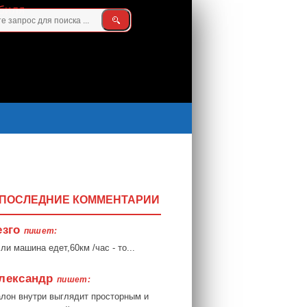
ПОСЛЕДНИЕ КОММЕНТАРИИ
езго
пишет:
ли машина едет,60км /час - то...
лександр
пишет:
лон внутри выглядит просторным и