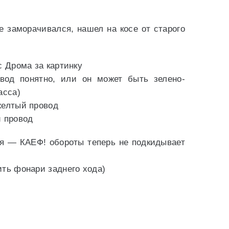
е заморачивался, нашел на косе от старого
с Дрома за картинку
од понятно, или он может быть зелено-
асса)
желтый провод
й провод
ся — КАЕФ! обороты теперь не подкидывает
ить фонари заднего хода)