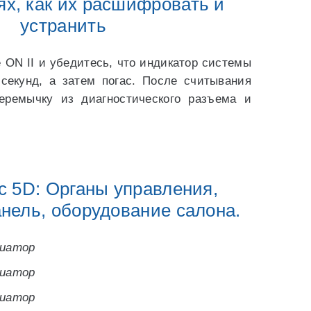
ях, как их расшифровать и
устранить
 ON II и убедитесь, что индикатор системы
секунд, а затем погас. После считывания
еремычку из диагностического разъема и
c 5D: Органы управления,
нель, оборудование салона.
риатор
риатор
риатор