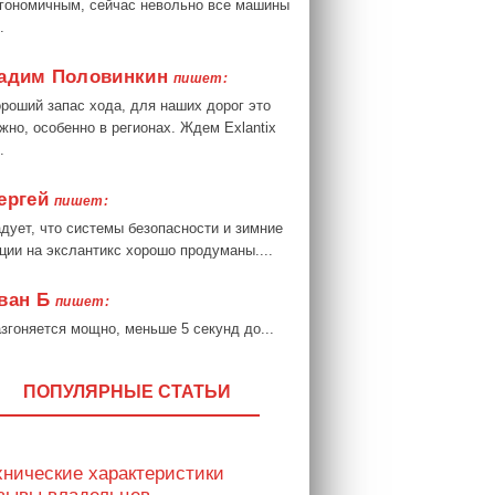
гономичным, сейчас невольно все машины
.
адим Половинкин
пишет:
роший запас хода, для наших дорог это
жно, особенно в регионах. Ждем Exlantix
.
ергей
пишет:
дует, что системы безопасности и зимние
ции на экслантикс хорошо продуманы....
ван Б
пишет:
згоняется мощно, меньше 5 секунд до...
ПОПУЛЯРНЫЕ СТАТЬИ
хнические характеристики