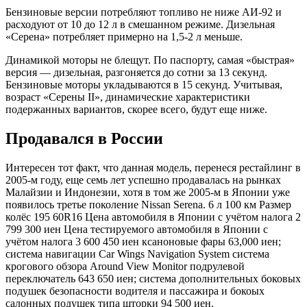
Бензиновые версии потребляют топливо не ниже АИ-92 и
расходуют от 10 до 12 л в смешанном режиме. Дизельная
«Серена» потребляет примерно на 1,5-2 л меньше.
Динамикой моторы не блещут. По паспорту, самая «быстрая»
версия — дизельная, разгоняется до сотни за 13 секунд.
Бензиновые моторы укладываются в 15 секунд. Учитывая,
возраст «Серены II», динамические характеристики
подержанных вариантов, скорее всего, будут еще ниже.
Продавался в России
Интересен тот факт, что данная модель, перенеся рестайлинг в
2005-м году, еще семь лет успешно продавалась на рынках
Малайзии и Индонезии, хотя в том же 2005-м в Японии уже
появилось третье поколение Nissan Serena. 6 л 100 км Размер
колёс 195 60R16 Цена автомобиля в Японии с учётом налога 2
799 300 иен Цена тестируемого автомобиля в Японии c
учётом налога 3 600 450 иен ксаноновые фары 63,000 иен;
система навигации Car Wings Navigation System система
крогового обзора Around View Monitor подрулевой
переключатель 643 650 иен; система дополнительных боковых
подушек безопасности водителя и пассажира и бокоых
салонных подушек типа шторки 94 500 иен.