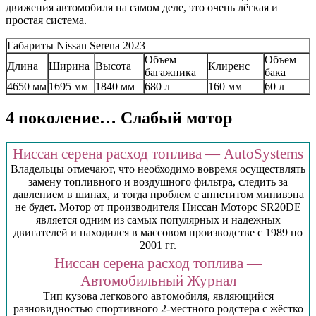
движения автомобиля на самом деле, это очень лёгкая и
простая система.
Габариты Nissan Serena 2023
Объем
Объем
Длина
Ширина
Высота
Клиренс
багажника
бака
4650 мм
1695 мм
1840 мм
680 л
160 мм
60 л
4 поколение… Слабый мотор
Ниссан серена расход топлива — AutoSystems
Владельцы отмечают, что необходимо вовремя осуществлять
замену топливного и воздушного фильтра, следить за
давлением в шинах, и тогда проблем с аппетитом минивэна
не будет. Мотор от производителя Ниссан Моторс SR20DE
является одним из самых популярных и надежных
двигателей и находился в массовом производстве с 1989 по
2001 гг.
Ниссан серена расход топлива —
Автомобильный Журнал
Тип кузова легкового автомобиля, являющийся
разновидностью спортивного 2-местного родстера с жёстко