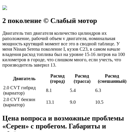
2 поколение © Слабый мотор
Двигатель тип двигателя количество цилиндров их
раположение, рабочий объем v двигателя, номинальная
мощность крутящий момент все это в сводной таблице. У
меня Nissan Serena поколение I, кузов С23, в самом начале
владения расход топлива был на уровне 15-16 литров на 100
километров в городе, что слишком много, если учесть, что
производитель заверил 13.
Расход
Расход
Расход
Двигатель
(город)
(трасса)
(смешанный)
2.0 CVT гибрид
8.1
5.4
6.3
(вариатор)
2.0 CVT бензин
13.1
9.0
10.5
(вариатор)
Цена вопроса и возможные проблемы
«Серен» с пробегом. Габариты и