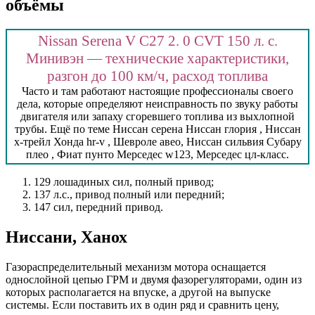
объёмы
Nissan Serena V C27 2. 0 CVT 150 л. с.
Минивэн — технические характеристики,
разгон до 100 км/ч, расход топлива
Часто и там работают настоящие профессионалы своего
дела, которые определяют неисправность по звуку работы
двигателя или запаху сгоревшего топлива из выхлопной
трубы. Ещё по теме Ниссан серена Ниссан глория , Ниссан
x-трейл Хонда hr-v , Шевроле авео, Ниссан сильвия Субару
плео , Фиат пунто Мерседес w123, Мерседес цл-класс.
129 лошадиных сил, полный привод;
137 л.с., привод полный или передний;
147 сил, передний привод.
Ниссани, Ханох
Газораспределительный механизм мотора оснащается
однослойной цепью ГРМ и двумя фазорегуляторами, один из
которых располагается на впуске, а другой на выпуске
системы. Если поставить их в один ряд и сравнить цену,