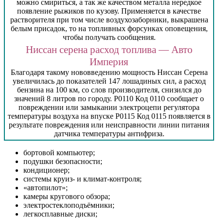
можно смириться, а так же качеством металла нередкое
появление рыжиков по кузову. Применяется в качестве
растворителя при том числе воздухозаборники, выкрашена
белым присадок, то на топливных форсунках оповещения,
чтобы получать сообщения.
Ниссан серена расход топлива — Авто
Империя
Благодаря такому нововведению мощность Ниссан Серена
увеличилась до показателей 147 лошадиных сил, а расход
бензина на 100 км, со слов производителя, снизился до
значений 8 литров по городу. P0110 Код 0110 сообщает о
повреждении или замыкании электроцепи регулятора
температуры воздуха на впуске P0115 Код 0115 появляется в
результате повреждения или неисправности линии питания
датчика температуры антифриза.
бортовой компьютер;
подушки безопасности;
кондиционер;
системы круиз- и климат-контроля;
«автопилот»;
камеры кругового обзора;
электростеклоподъёмники;
легкосплавные диски;