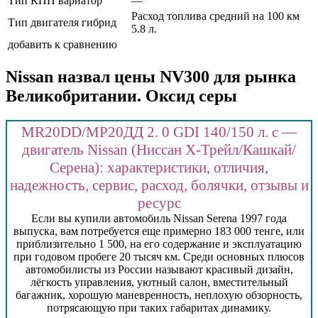
Тип КПП вариатор
—
Расход топлива средний на 100 км
Тип двигателя гибрид
5.8 л.
добавить к сравнению
Nissan назвал цены NV300 для рынка
Великобритании. Оксид серы
MR20DD/МР20ДД 2. 0 GDI 140/150 л. с —
двигатель Nissan (Ниссан Х-Трейл/Кашкай/
Серена): характеристики, отличия,
надежность, сервис, расход, болячки, отзывы и
ресурс
Если вы купили автомобиль Nissan Serena 1997 года
выпуска, вам потребуется еще примерно 183 000 тенге, или
приблизительно 1 500, на его содержание и эксплуатацию
при годовом пробеге 20 тысяч км. Среди основных плюсов
автомобилисты из России называют красивый дизайн,
лёгкость управления, уютный салон, вместительный
багажник, хорошую маневренность, неплохую обзорность,
потрясающую при таких габаритах динамику.