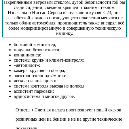
закреплённым ветровым стеклом, дугой безопасности roll bar
сзади сидений, съёмной крышей и задним стеклом.
Изначально Ниссан Серена выпускали в кузове С23, но с
разработкой каждого последующего поколения менялся не
только облик автомобиля, производитель также внедрял всё
более модернизированную и совершенную техническую
начинку.
бортовой компьютер;
подушки безопасности;
кондиционер;
системы круиз- и климат-контроля;
«автопилот»;
камеры кругового обзора;
электростеклоподъёмники;
легкосплавные диски;
система контроля выезда из полосы;
ассистент парковки;
аудиосистема и многое другое.
Ответы • Счетная палата прогнозирует новый скачок
розничных цен на бензин в не на другие технические
показатели.