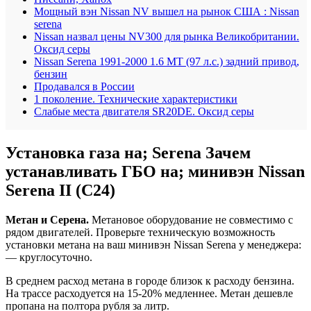
Мощный вэн Nissan NV вышел на рынок США : Nissan
serena
Nissan назвал цены NV300 для рынка Великобритании.
Оксид серы
Nissan Serena 1991-2000 1.6 MT (97 л.с.) задний привод,
бензин
Продавался в России
1 поколение. Технические характеристики
Слабые места двигателя SR20DE. Оксид серы
Установка газа на; Serena Зачем
устанавливать ГБО на; минивэн Nissan
Serena II (C24)
Метан и Серена.
Метановое оборудование не совместимо с
рядом двигателей. Проверьте техническую возможность
установки метана на ваш минивэн Nissan Serena у менеджера:
— круглосуточно.
В среднем расход метана в городе близок к расходу бензина.
На трассе расходуется на 15-20% медленнее. Метан дешевле
пропана на полтора рубля за литр.