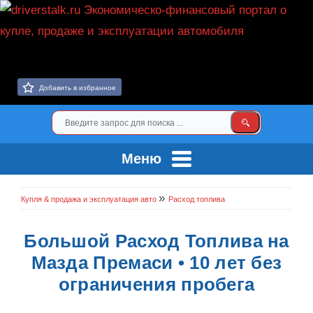
Добавить в избранное
Меню
»
Купля & продажа и эксплуатация авто
Расход топлива
Большой Расход Топлива на
Мазда Премаси • 10 лет без
ограничения пробега