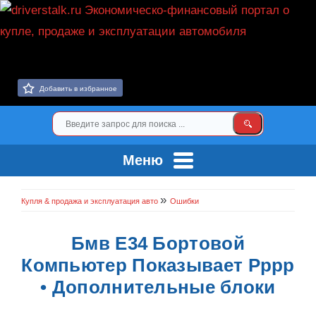
Добавить в избранное
Меню
»
Купля & продажа и эксплуатация авто
Ошибки
Бмв Е34 Бортовой
Компьютер Показывает Рррр
• Дополнительные блоки