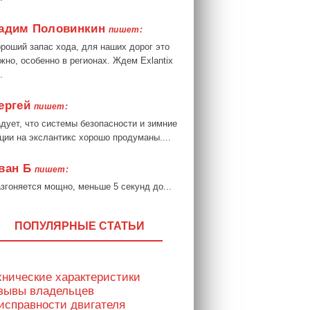
адим Половинкин
пишет:
роший запас хода, для наших дорог это
жно, особенно в регионах. Ждем Exlantix
.
ергей
пишет:
дует, что системы безопасности и зимние
ции на экслантикс хорошо продуманы....
ван Б
пишет:
згоняется мощно, меньше 5 секунд до...
ПОПУЛЯРНЫЕ СТАТЬИ
хнические характеристики
тзывы владельцев
исправности двигателя