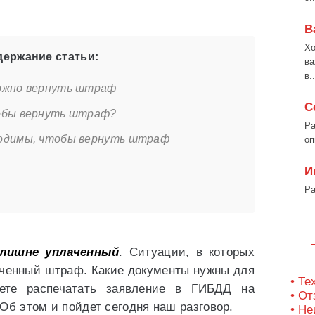
В
Хо
ержание статьи:
ва
в..
ожно вернуть штраф
С
обы вернуть штраф?
Ра
ходимы, чтобы вернуть штраф
оп
И
Ра
лишне уплаченный
. Ситуации, в которых
аченный штраф. Какие документы нужны для
• Те
жете распечатать заявление в ГИБДД на
• О
Об этом и пойдет сегодня наш разговор.
• Не