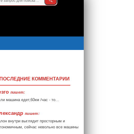
ПОСЛЕДНИЕ КОММЕНТАРИИ
езго
пишет:
ли машина едет,60км /час - то...
лександр
пишет:
лон внутри выглядит просторным и
гономичным, сейчас невольно все машины
.