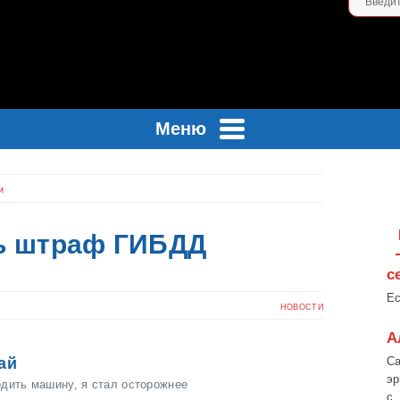
Меню
и
ь штраф ГИБДД
с
Ес
НОВОСТИ
А
ай
Са
эр
водить машину, я стал осторожнее
с..