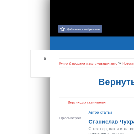
Добавить в избранное
0
»
Купля & продажа и эксплуатация авто
Новост
Вернут
Версия для скачивания
Автор статьи
Просмотров
Станислав Чухр
С тех пор, как я стал 
переходить дорогу