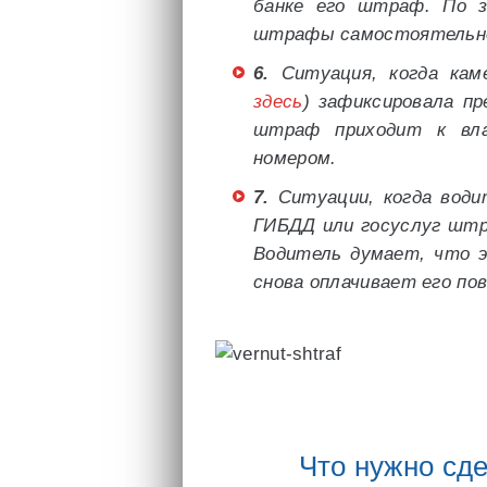
банке его штраф. По з
штрафы самостоятельно,
6.
Ситуация, когда кам
здесь
) зафиксировала п
штраф приходит к вла
номером.
7.
Ситуации, когда води
ГИБДД или госуслуг штр
Водитель думает, что э
снова оплачивает его по
Что нужно сд