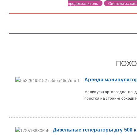
предохранитель
Система зажиг
ПОХО
Аренда манипулятор
Манипулятор опоздал на дв
простоя на стройке обходитс
Дизельные генераторы дгу 500 к