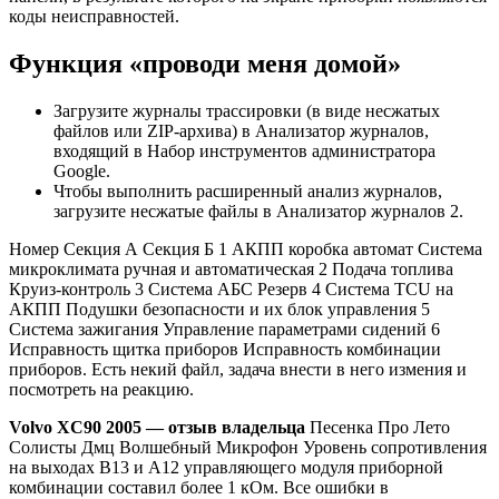
коды неисправностей.
Функция «проводи меня домой»
Загрузите журналы трассировки (в виде несжатых
файлов или ZIP-архива) в Анализатор журналов,
входящий в Набор инструментов администратора
Google.
Чтобы выполнить расширенный анализ журналов,
загрузите несжатые файлы в Анализатор журналов 2.
Номер Секция А Секция Б 1 АКПП коробка автомат Система
микроклимата ручная и автоматическая 2 Подача топлива
Круиз-контроль 3 Система АБС Резерв 4 Система TCU на
АКПП Подушки безопасности и их блок управления 5
Система зажигания Управление параметрами сидений 6
Исправность щитка приборов Исправность комбинации
приборов. Есть некий файл, задача внести в него измения и
посмотреть на реакцию.
Volvo XC90 2005 — отзыв владельца
Песенка Про Лето
Солисты Дмц Волшебный Микрофон Уровень сопротивления
на выходах В13 и А12 управляющего модуля приборной
комбинации составил более 1 кОм. Все ошибки в