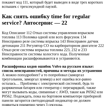
покажет код 111, который будет выведен в виде трех коротких
вспышек с трехсекундной паузой.
Как снять ошибку time for regular
service? Автосервис — 22
Код Описание 112 Отказ системы управления впрыском
топлива 113 Поломка одной или всех форсунок 134
Неисправно реле системы впрыска 143 Неисправен датчик
детонации 211 Регулятор СО на карбюраторном двигателе 222
Отказ реле системы впрыска топлива 223, 232 и 233
Неисправности системы холостого хода. Полученные
комбинации расшифровываются и устраняются.
Расшифровка кодов ошибок Volvo на русском языке:
список неисправностей, причины и методы их устранения
А можно поподробнее? а то попробовал (заморгал
треугольник, заморгал зуммер) а вот ошибка все-равно
осталась… Проблемы с электрической системой, будь то
разряженная батарея или генератор с перезарядкой, также
могут вызывать коды, связанные с AWD, такие как P0562 или
P0562. Подождать, пока на бортовом компьютере приборной
панели загорится светодиодный индикатор он должен
появиться примерно через 3 секунды.