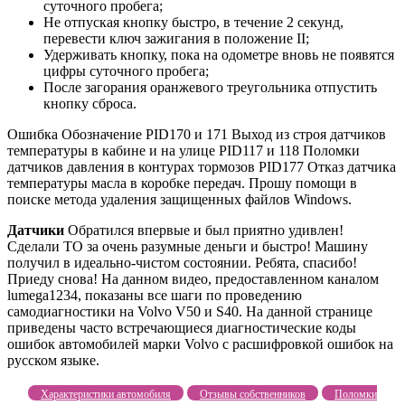
суточного пробега;
Не отпуская кнопку быстро, в течение 2 секунд,
перевести ключ зажигания в положение II;
Удерживать кнопку, пока на одометре вновь не появятся
цифры суточного пробега;
После загорания оранжевого треугольника отпустить
кнопку сброса.
Ошибка Обозначение PID170 и 171 Выход из строя датчиков
температуры в кабине и на улице PID117 и 118 Поломки
датчиков давления в контурах тормозов PID177 Отказ датчика
температуры масла в коробке передач. Прошу помощи в
поиске метода удаления защищенных файлов Windows.
Датчики
Обратился впервые и был приятно удивлен!
Сделали ТО за очень разумные деньги и быстро! Машину
получил в идеально-чистом состоянии. Ребята, спасибо!
Приеду снова! На данном видео, предоставленном каналом
lumega1234, показаны все шаги по проведению
самодиагностики на Volvo V50 и S40. На данной странице
приведены часто встречающиеся диагностические коды
ошибок автомобилей марки Volvo с расшифровкой ошибок на
русском языке.
Характеристики автомобиля
Отзывы собственников
Поломки