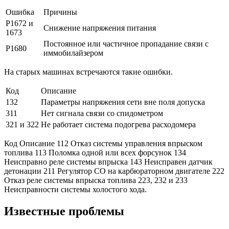
Ошибка
Причины
Р1672 и
Снижение напряжения питания
1673
Постоянное или частичное пропадание связи с
Р1680
иммобилайзером
На старых машинах встречаются такие ошибки.
Код
Описание
132
Параметры напряжения сети вне поля допуска
311
Нет сигнала связи со спидометром
321 и 322
Не работает система подогрева расходомера
Код Описание 112 Отказ системы управления впрыском
топлива 113 Поломка одной или всех форсунок 134
Неисправно реле системы впрыска 143 Неисправен датчик
детонации 211 Регулятор СО на карбюраторном двигателе 222
Отказ реле системы впрыска топлива 223, 232 и 233
Неисправности системы холостого хода.
Известные проблемы