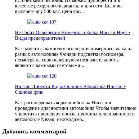
источниками питания. Их можно приобрести и в
качестве резервного варианта, и для сети. Если вы
выберете дгу 500 квт, цена вас...
Не Горит Освещение Номерного Знака Ниссан Ноут •
Виды предохранителей
Как заменить лампочку освещения номерного знака на
разных автомобилях Фонари подсветки госномера,
несмотря на свою кажущуюся незначительность,
являются важными световыми...
Ниссан Либерти Коды Ошибок Вариатора Ниссан •
Ошибка tpms
Как расшифровать коды ошибок на Ниссан и
проведение диагностики автомобиля Чтобы значительно
упростить процедуру поиска причины неисправности в
автомобиле Nissan, необходимо...
Добавить комментарий