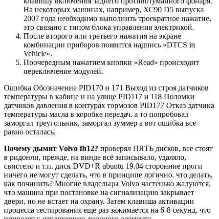
клавишу включения заднего противотуманного фонаря.
На некоторых машинах, например, ХС90 D5 выпуска
2007 года необходимо выполнить троекратное нажатие,
это связано с типом блока управления электрикой.
После второго или третьего нажатия на экране
комбинации приборов появится надпись «DTCS in
Vehicle».
Поочередным нажатием кнопки «Read» происходит
переключение модулей.
Ошибка Обозначение PID170 и 171 Выход из строя датчиков
температуры в кабине и на улице PID117 и 118 Поломки
датчиков давления в контурах тормозов PID177 Отказ датчика
температуры масла в коробке передач. а то попробовал
заморгал треугольник, заморгал зуммер а вот ошибка все-
равно осталась.
Почему дымит Volvo fh12?
проверял ПЯТЬ дисков, все стоят
в ридонли, прежде, на винде всё записывало, удаляло,
свистело и т.п. диск DVD+R ubuntu 19.04 сторонние проги
ничего не могут сделать, что в принципе логично. что делать,
как починить? Многие владельцы Volvo частенько жалуются,
что машина при постановке на сигнализацию закрывает
двери, но не встает на охрану. Затем клавиша активации
процесса тестирования еще раз зажимается на 6-8 секунд, что
приведет к отключению диодного элемента.