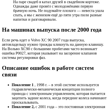
На паре свадеб я катал друзей в свадебном кортеже.
Однажды даже провёл с молодожёнами первую
брачную ночь. Не подумайте плохого — невеста ушла
спать, а мы с женихом ещё до пяти утра пили разные
напитки и разговаривали.
На машинах выпуска после 2000 года
Если речь идет о Volvo XC 90 2007 года выпуска,
автовладельцу нужно трижды кликнуть на данную клавишу.
На Вольво ХС90 с большими пробегами часто возникает
ошибка Р0027, которая указывает на засорение клапанов
системы регулировки фаз.
Описание ошибок в работе систем
связи
Поколение 1
, 1998 г. – в этой системе используется
гидравлически-механическая концепция полного
привода с электронным управлением, которая пытается
зацепить задние колеса, когда передние колеса начинают
проскальзывать.
Поколение 2,
с 2001 года – это постоянная электронная